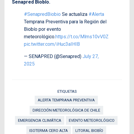
Senapred Biobío.
#SenapredBiobio
Se actualiza
#Alerta
Temprana Preventiva para la Región del
Biobío por evento
meteorológico.
https://t.co/Mlms10vV0Z
pic.twitter.com/iHuc3aIHIB
— SENAPRED (@Senapred)
July 27,
2025
ETIQUETAS
ALERTA TEMPRANA PREVENTIVA
DIRECCIÓN METEOROLÓGICA DE CHILE
EMERGENCIA CLIMÁTICA
EVENTO METEOROLÓGICO
ISOTERMA CERO ALTA
LITORAL BIOBÍO