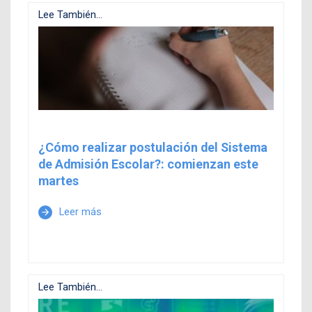
Lee También...
¿Cómo realizar postulación del Sistema
de Admisión Escolar?: comienzan este
martes
Leer más
arrow_forward
Lee También...