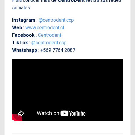
Para conocer más de
CentroDent
revisa sus redes
sociales:
Instagram
:
@centrodent.ccp
Web
:
www.centrodent.cl
Facebook
:
Centrodent
TikTok
:
@centrodent.ccp
Whatshapp
: +569 7764 2887