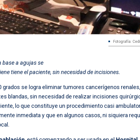
Fotografía: Ced
n base a agujas se
ene tiene el paciente, sin necesidad de incisiones.
 grados se logra eliminar tumores cancerígenos renales
s blandas, sin necesidad de realizar incisiones quirúrgi
iente, lo que constituye un procedimiento casi ambulator
mente inmediata y que en algunos casos, ni siquiera requ
cal.
oablación
, está comenzando a ser usada en el
Hospital