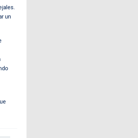
ejales.
ar un
e
a
ando
o
que