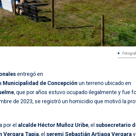
Fotograf
ionales
entregó en
la
Municipalidad de Concepción
un terreno ubicado en
uelme
, que por años estuvo ocupado ilegalmente y fue f
embre de 2023, se registró un homicidio que motivó la pro
 por el
alcalde Héctor Muñoz Uribe
, el
subsecretario d
n Vergara Tapia
, el
seremi Sebastián Artiaga Vergara
y