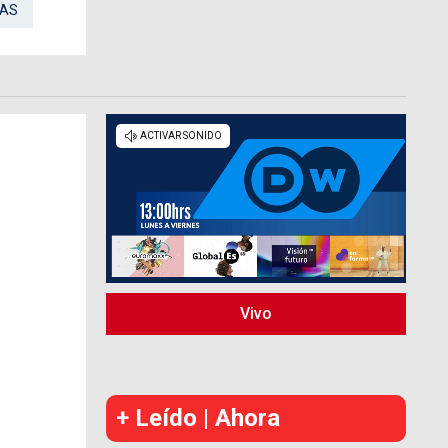
DAS
Vivo
+ Leído | Ahora