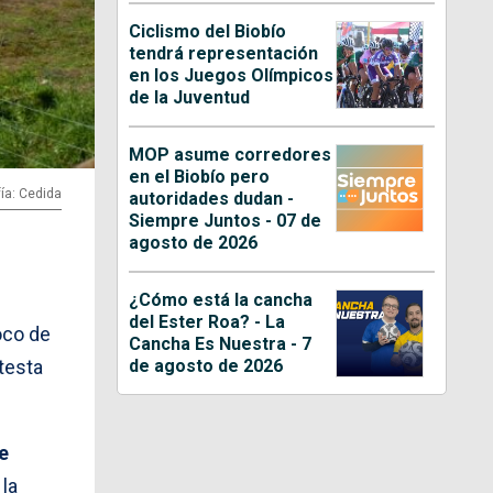
Ciclismo del Biobío
tendrá representación
en los Juegos Olímpicos
de la Juventud
MOP asume corredores
en el Biobío pero
ía: Cedida
autoridades dudan -
Siempre Juntos - 07 de
agosto de 2026
¿Cómo está la cancha
del Ester Roa? - La
oco de
Cancha Es Nuestra - 7
de agosto de 2026
testa
e
 la