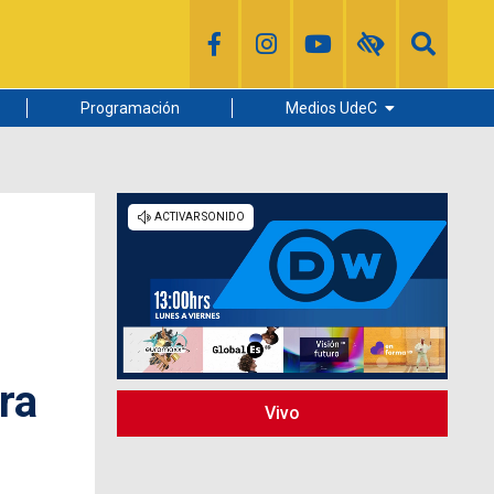
Programación
Medios UdeC
Diario Concepción
Radio UdeC
Noticias UdeC
La Discusión
ra
Vivo