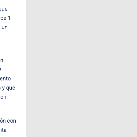
 que
ace 1
s un
en
a
iento
s y que
con
ión con
ital