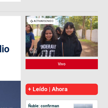
dio
Vivo
+ Leído | Ahora
Ñuble: confirman