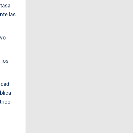
 tasa
nte las
evo
 los
ridad
blica
rico.