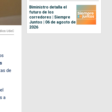
Biministro detalla el
futuro de los
corredores | Siempre
Juntos | 06 de agosto de
2026
edios UdeC
os
s
tas de
el
s a