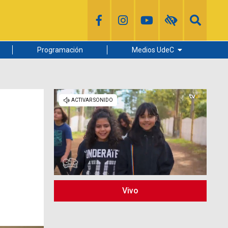
Programación
Medios UdeC
Diario Concepción
Radio UdeC
Noticias UdeC
La Discusión
Vivo