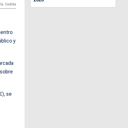
ía: Cedida
uentro
blico y
arcada
 sobre
E), se