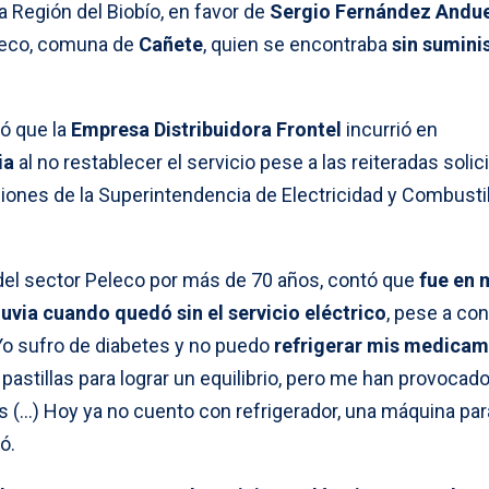
a Región del Biobío, en favor de
Sergio Fernández Andu
eleco, comuna de
Cañete
, quien se encontraba
sin sumini
nó que la
Empresa Distribuidora Frontel
incurrió en
ia
al no restablecer el servicio pese a las reiteradas soli
ciones de la Superintendencia de Electricidad y Combusti
del sector Peleco por más de 70 años, contó que
fue en 
luvia cuando quedó sin el servicio eléctrico
, pese a co
o sufro de diabetes y no puedo
refrigerar mis medica
astillas para lograr un equilibrio, pero me han provocad
es (…) Hoy ya no cuento con refrigerador, una máquina par
tó.