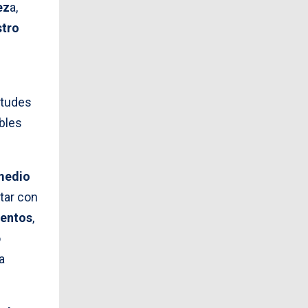
ez
a,
stro
citudes
bles
medio
ntar con
mentos
,
o
a