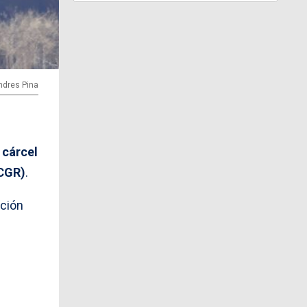
Andres Pina
 cárcel
(CGR)
.
ación