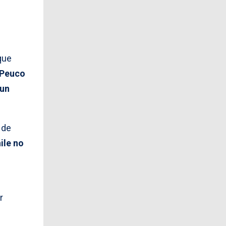
que
 Peuco
 un
 de
ile no
r