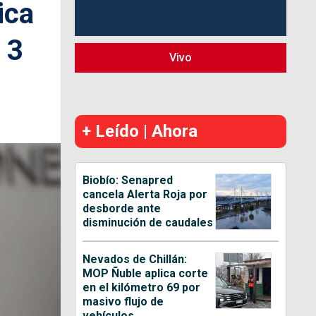
ica
 3
Vivo
+ Leído | Ahora
Biobío: Senapred
cancela Alerta Roja por
desborde ante
disminución de caudales
Nevados de Chillán:
MOP Ñuble aplica corte
en el kilómetro 69 por
masivo flujo de
vehículos