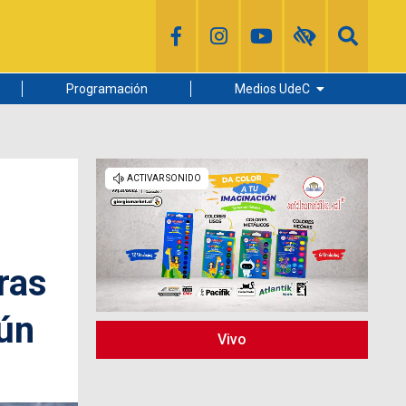
Programación
Medios UdeC
Diario Concepción
Radio UdeC
Noticias UdeC
La Discusión
ras
mún
Vivo