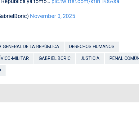
la República ya tomó…
pic.twitter.com/kfIn1KsAsa
GabrielBoric)
November 3, 2025
 GENERAL DE LA REPÚBLICA
DERECHOS HUMANOS
ÍVICO-MILITAR
GABRIEL BORIC
JUSTICIA
PENAL COMÚ
O