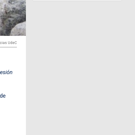
ticias UdeC
resión
 de