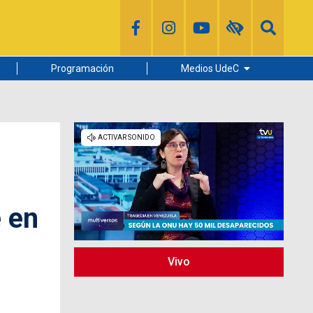
Programación
Medios UdeC
Diario Concepción
Radio UdeC
Noticias UdeC
La Discusión
 en
Vivo