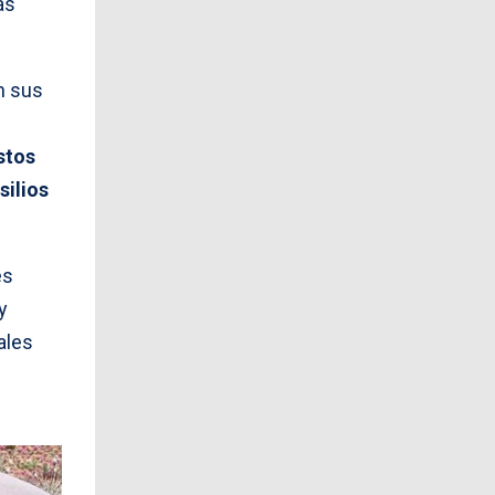
as
n sus
stos
silios
es
y
ales