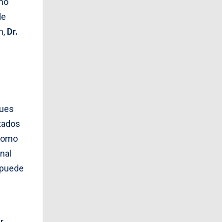
ino
de
n,
Dr.
e
pues
ctados
 como
nal
 puede
r.