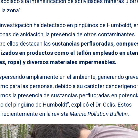
ociado a la intensificación de actividades mineras u otr
la zona”.
 investigación ha detectado en pingüinos de Humboldt, e
zonas de anidación, la presencia de otros contaminantes
e ellos destacan las
sustancias perfluoradas, compue
tilizados en productos como el teflón empleado en uten
ras, ropa) y diversos materiales impermeables.
ispersando ampliamente en el ambiente, generando grav
omo para las personas, debido a su carácter cancerígeno 
amos la presencia de sustancias perfluoradas en potenci
to del pingüino de Humboldt”, explicó el Dr. Celis. Estos
 recientemente en la revista
Marine Pollution Bulletin.