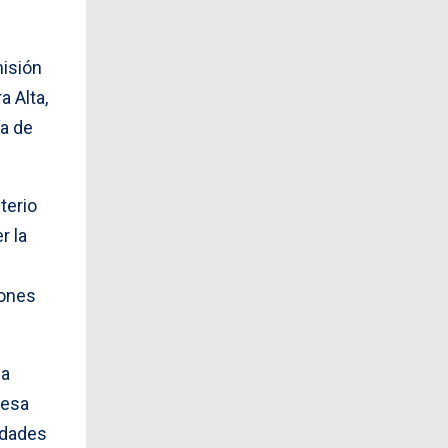
misión
a Alta,
ía de
terio
r la
iones
na
 esa
idades