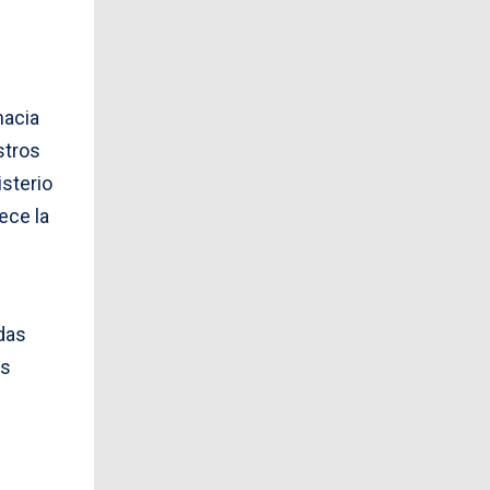
nacia
stros
isterio
ece la
das
os