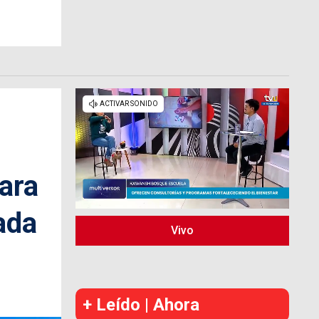
ara
ada
Vivo
+ Leído | Ahora