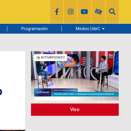
Programación
Medios UdeC
Diario Concepción
Radio UdeC
Noticias UdeC
La Discusión
o
Vivo