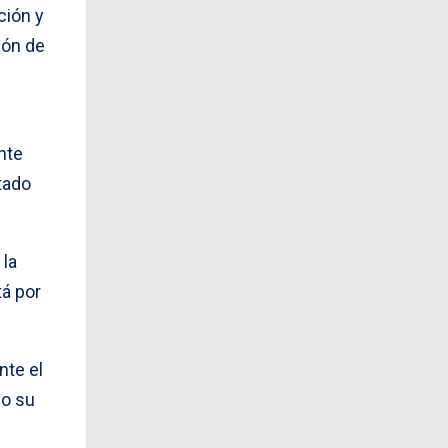
ción y
ión de
nte
tado
 la
tá por
nte el
do su