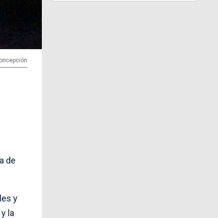
 Concepción
a de
les y
y la