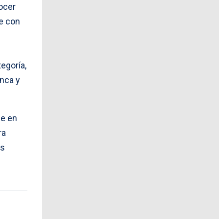
ocer
ie con
egoría,
anca y
ie en
ra
as