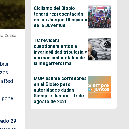
Ciclismo del Biobío
tendrá representación
en los Juegos Olímpicos
de la Juventud
ía: Cedida
TC revisará
cuestionamientos a
invariabilidad tributaria y
normas ambientales de
la megarreforma
brar
rzos
MOP asume corredores
la Red
en el Biobío pero
autoridades dudan -
Siempre Juntos - 07 de
n pone
agosto de 2026
ado 29