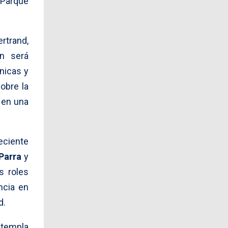
 Parque
rtrand,
ón será
nicas y
sobre la
, en una
eciente
Parra
y
s roles
ancia en
d.
ntempla