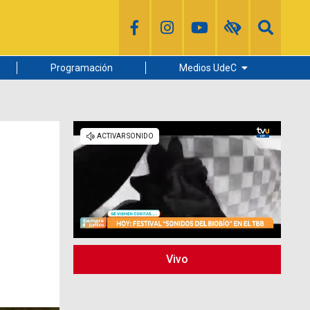
Programación
Medios UdeC
Diario Concepción
Radio UdeC
Noticias UdeC
La Discusión
Vivo