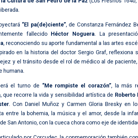
la Cultura de San Pedro de la Paz
(Los Fresnos 1640,
iberada.
royectará
“El pa(de)ciente”
, de Constanza Fernández Be
entemente fallecido
Héctor Noguera
. La presentaci
ia
, reconociendo su aporte fundamental a las artes escé
spirado en la historia del doctor Sergio Graf, reflexiona 
 vejez y el tránsito desde el rol de médico al de paciente
te humana.
será el turno de
“Me rompiste el corazón”
, la más r
a
, que recorre la vida y sensibilidad artística de
Roberto 
ster
. Con Daniel Muñoz y Carmen Gloria Bresky en lo
sita entre la bohemia, la música y el amor, desde la inf
ia de San Antonio, con la cueca chora como eje de identida
articulado por Corcudec, la conmemoración también co