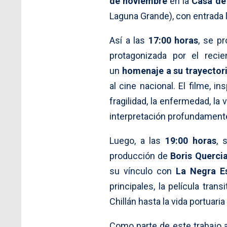
de noviembre
en la
Casa de 
Laguna Grande), con entrada l
Así a las
17:00 horas
, se p
protagonizada por el reci
un
homenaje a su trayector
al cine nacional. El filme, in
fragilidad, la enfermedad, la
interpretación profundamen
Luego, a las
19:00 horas
, 
producción de
Boris Querci
su vínculo con
La Negra E
principales, la película tran
Chillán hasta la vida portuar
Como parte de este trabajo 