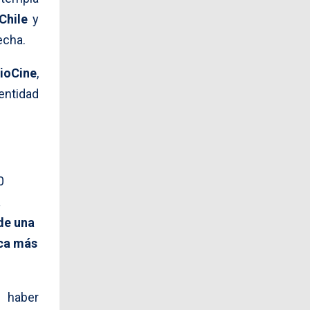
Chile
y
echa.
BioCine
,
entidad
0
a
 de una
ca más
 haber