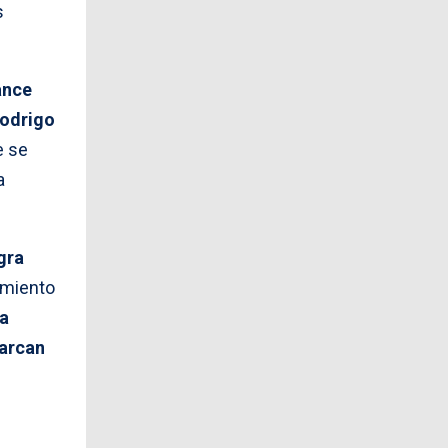
s
ance
odrigo
e se
a
gra
amiento
a
barcan