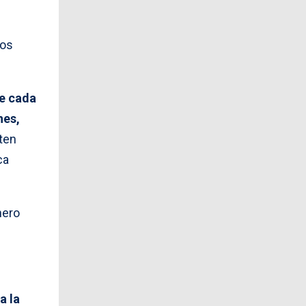
los
e cada
nes,
ten
ca
nero
a la