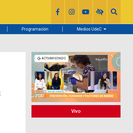
Programación
Medios UdeC
Diario Concepción
Radio UdeC
Noticias UdeC
La Discusión
s
Vivo