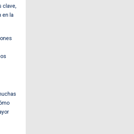
 clave,
 en la
ciones
cos
muchas
cómo
ayor