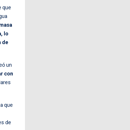
e que
agua
n masa
, lo
n de
reó un
ar con
iares
ma que
es de