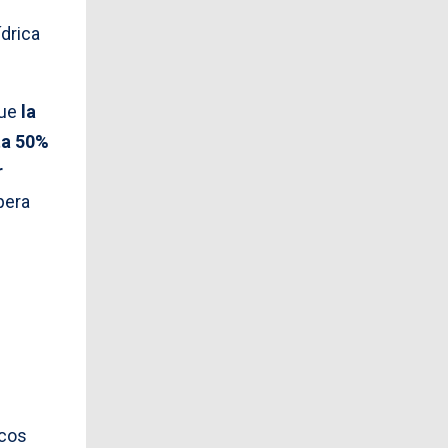
drica
que
la
ta 50%
r
pera
icos