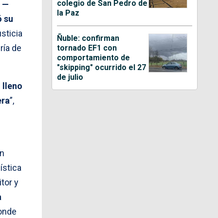
colegio de San Pedro de
 —
la Paz
ó su
sticia
Ñuble: confirman
ría de
tornado EF1 con
comportamiento de
"skipping" ocurrido el 27
de julio
 lleno
era
”,
un
ística
tor y
a
donde