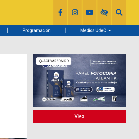
Programación
Medios UdeC
Diario Concepción
Radio UdeC
Noticias UdeC
La Discusión
Vivo