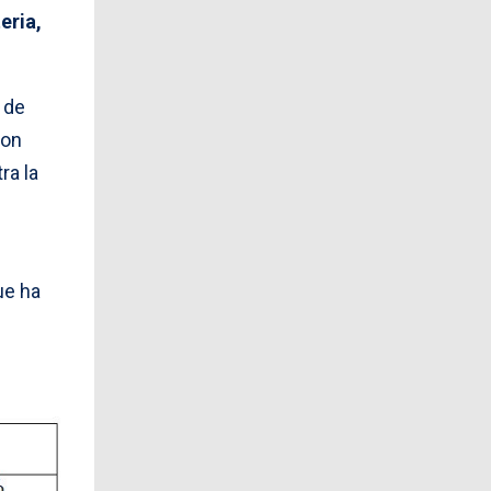
eria,
a de
con
ra la
ue ha