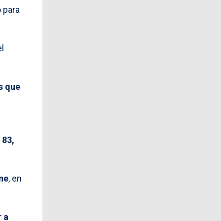
o para
el
s que
 83,
ne
, en
r a