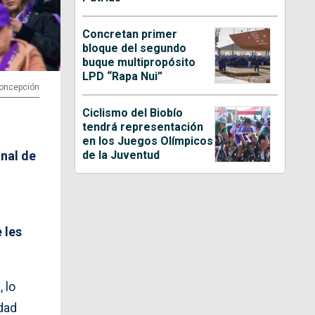
Concretan primer
bloque del segundo
buque multipropósito
LPD “Rapa Nui”
Concepción
Ciclismo del Biobío
tendrá representación
en los Juegos Olímpicos
de la Juventud
inal de
 les
o
, lo
dad