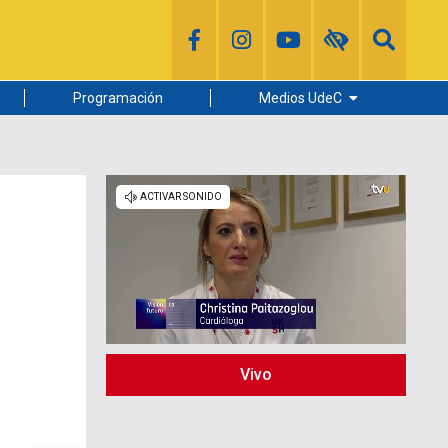
Programación
Medios UdeC
Diario Concepción
Radio UdeC
Noticias UdeC
La Discusión
Vivo