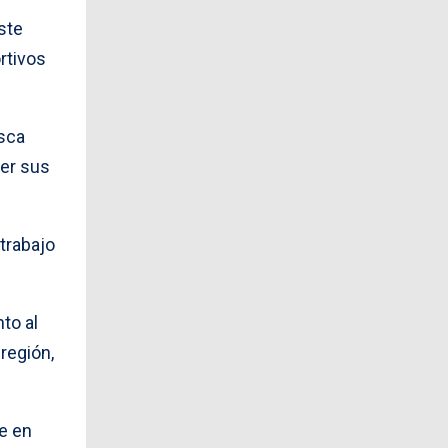
ste
rtivos
usca
cer sus
 trabajo
nto al
región,
e en