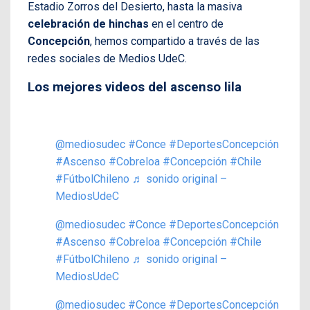
Estadio Zorros del Desierto, hasta la masiva
celebración de hinchas
en el centro de
Concepción
, hemos compartido a través de las
redes sociales de Medios UdeC.
Los mejores videos del ascenso lila
@mediosudec
#Conce
#DeportesConcepción
#Ascenso
#Cobreloa
#Concepción
#Chile
#FútbolChileno
♬ sonido original –
MediosUdeC
@mediosudec
#Conce
#DeportesConcepción
#Ascenso
#Cobreloa
#Concepción
#Chile
#FútbolChileno
♬ sonido original –
MediosUdeC
@mediosudec
#Conce
#DeportesConcepción