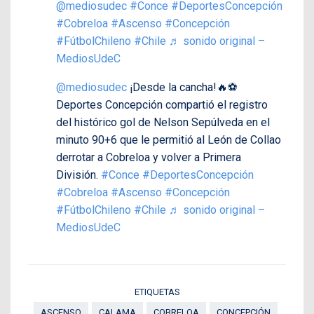
@mediosudec
#Conce
#DeportesConcepción
#Cobreloa
#Ascenso
#Concepción
#FútbolChileno
#Chile
♬ sonido original –
MediosUdeC
@mediosudec
¡Desde la cancha!🔥⚽
Deportes Concepción compartió el registro
del histórico gol de Nelson Sepúlveda en el
minuto 90+6 que le permitió al León de Collao
derrotar a Cobreloa y volver a Primera
División.
#Conce
#DeportesConcepción
#Cobreloa
#Ascenso
#Concepción
#FútbolChileno
#Chile
♬ sonido original –
MediosUdeC
ETIQUETAS
ASCENSO
CALAMA
COBRELOA
CONCEPCIÓN