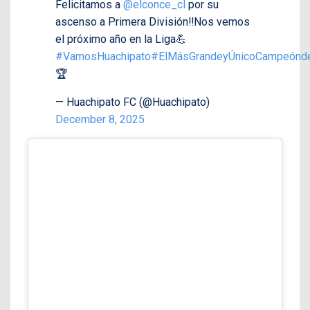
Felicitamos a
@elconce_cl
por su
ascenso a Primera División‼️Nos vemos
el próximo año en la Liga💪
#VamosHuachipato
#ElMásGrandeyÚnicoCampeónde
🏆
— Huachipato FC (@Huachipato)
December 8, 2025