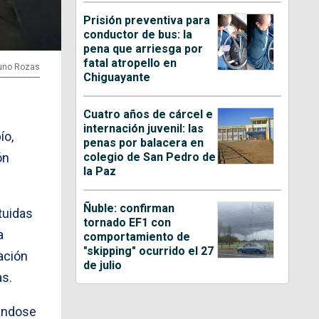
Prisión preventiva para
conductor de bus: la
pena que arriesga por
fatal atropello en
runo Rozas
Chiguayante
Cuatro años de cárcel e
internación juvenil: las
ío,
penas por balacera en
colegio de San Pedro de
ón
la Paz
Ñuble: confirman
tuidas
tornado EF1 con
a
comportamiento de
"skipping" ocurrido el 27
ación
de julio
as.
rándose