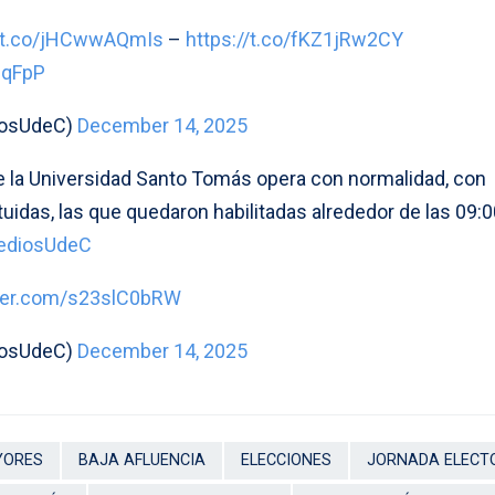
//t.co/jHCwwAQmIs
–
https://t.co/fKZ1jRw2CY
zqFpP
iosUdeC)
December 14, 2025
de la Universidad Santo Tomás opera con normalidad, con
idas, las que quedaron habilitadas alrededor de las 09:0
ediosUdeC
tter.com/s23slC0bRW
iosUdeC)
December 14, 2025
YORES
BAJA AFLUENCIA
ELECCIONES
JORNADA ELECT