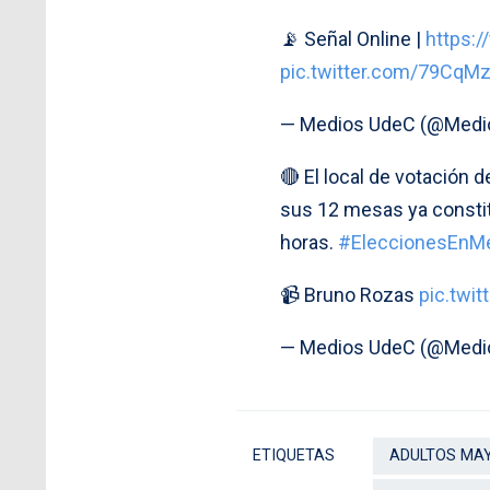
📡 Señal Online |
https:
pic.twitter.com/79CqM
— Medios UdeC (@Med
🔴 El local de votación 
sus 12 mesas ya constitu
horas.
#EleccionesEnM
📹 Bruno Rozas
pic.twi
— Medios UdeC (@Med
ETIQUETAS
ADULTOS MA