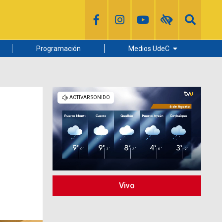
Programación
Medios UdeC
Diario Concepción
Radio UdeC
Noticias UdeC
La Discusión
Vivo