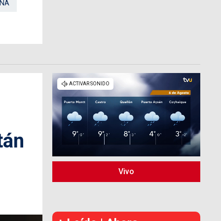
ANA
tán
Vivo