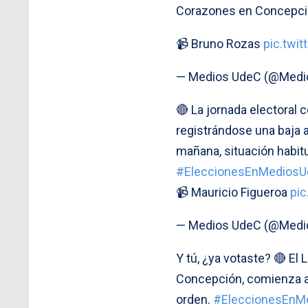
Corazones en Concepció
📹 Bruno Rozas
pic.twi
— Medios UdeC (@Med
🔴 La jornada electoral
registrándose una baja a
mañana, situación habitua
#EleccionesEnMedios
📹 Mauricio Figueroa
pi
— Medios UdeC (@Med
Y tú, ¿ya votaste? 🔴 El
Concepción, comienza a r
orden.
#EleccionesEnM