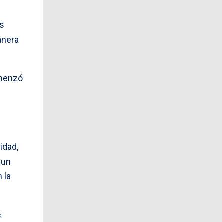
os
anera
omenzó
idad,
 un
 la
s