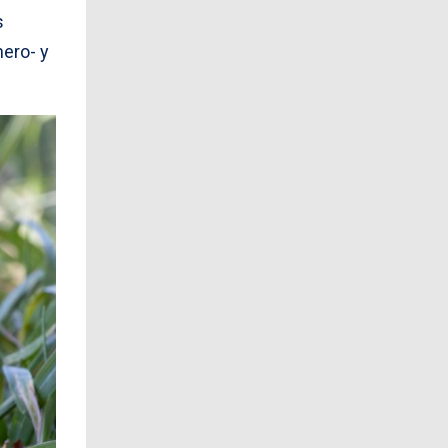
s
nero- y