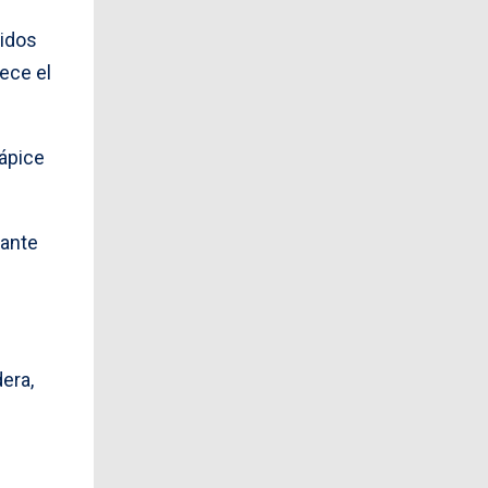
nidos
ece el
 ápice
rante
era,