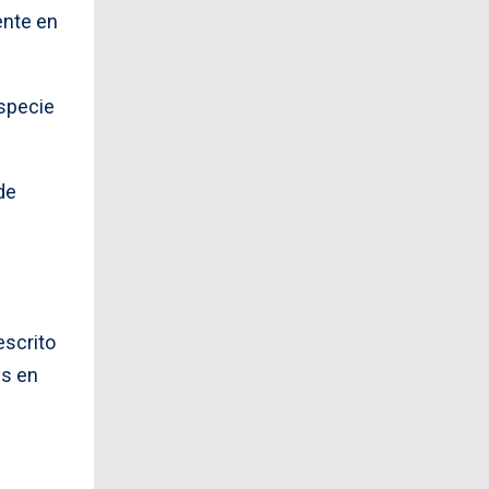
ente en
especie
de
escrito
es en