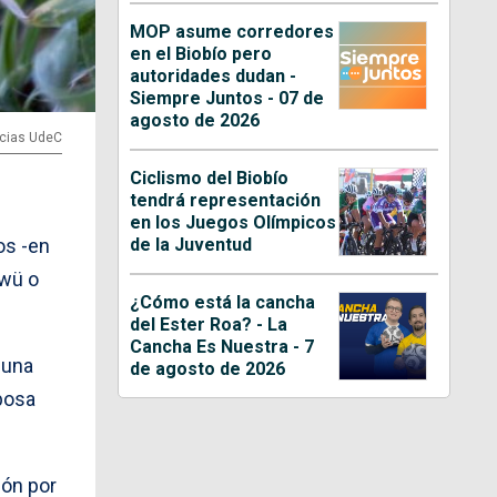
MOP asume corredores
en el Biobío pero
autoridades dudan -
Siempre Juntos - 07 de
agosto de 2026
ticias UdeC
Ciclismo del Biobío
tendrá representación
en los Juegos Olímpicos
de la Juventud
os -en
awü o
¿Cómo está la cancha
del Ester Roa? - La
Cancha Es Nuestra - 7
 una
de agosto de 2026
bosa
ción por