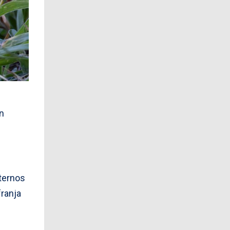
n
xternos
franja