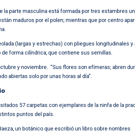
ue la parte masculina está formada por tres estambres u
están maduros por el polen; mientras que por centro apar
na.
olada (largas y estrechas) con pliegues longitudinales y
o de forma cilíndrica, que contiene sus semillas.
octubre y noviembre. “Sus flores son efímeras; abren du
do abiertas solo por unas horas al día”.
io
itados 57 carpetas con ejemplares de la ninfa de la prad
tintos puntos del país.
 Baeza, un botánico que escribió un libro sobre nombres