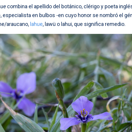
hue
combina el apellido del botánico, clérigo y poeta inglé
, especialista en bulbos -en cuyo honor se nombró el gé
he/araucano,
lahue
, lawü o lahui, que significa remedio.