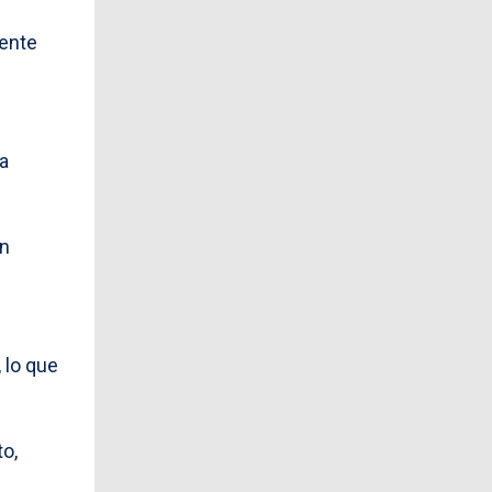
mente
ha
en
 lo que
to,