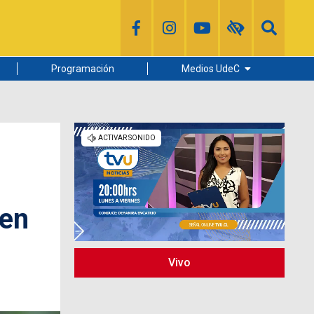
Programación
Medios UdeC
Diario Concepción
Radio UdeC
Noticias UdeC
La Discusión
 en
Vivo