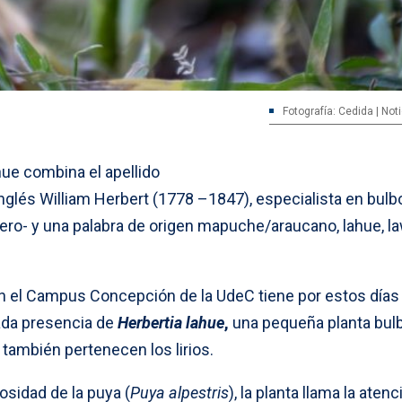
Fotografía: Cedida | No
hue combina el apellido
 inglés William Herbert (1778 –1847), especialista en bulb
ro- y una palabra de origen mapuche/araucano, lahue, l
n el Campus Concepción de la UdeC tiene por estos días
ada presencia de
Herbertia lahue
,
una pequeña planta bul
e también pertenecen los lirios.
sidad de la puya (
Puya alpestris
), la planta llama la aten