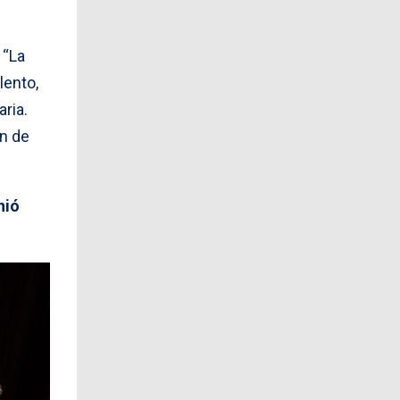
 “La
lento,
ria.
én de
nió