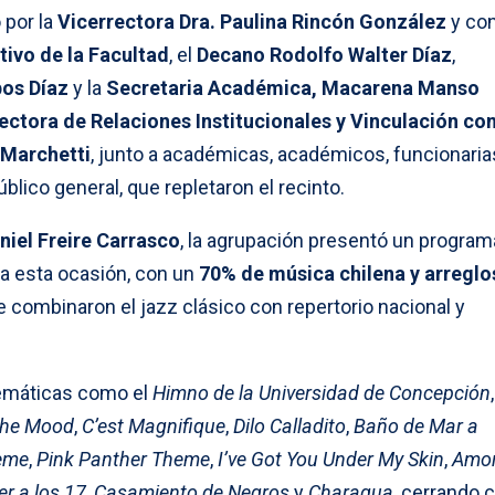
 por la
Vicerrectora Dra. Paulina Rincón
González
y co
tivo de la Facultad
, el
Decano Rodolfo Walter Díaz
,
os Díaz
y la
Secretaria Académica, Macarena Manso
ectora de Relaciones Institucionales y Vinculación con
 Marchetti
, junto a académicas, académicos, funcionaria
blico general, que repletaron el recinto.
niel Freire Carrasco
, la agrupación presentó un program
a esta ocasión, con un
70% de música chilena y arreglo
ue combinaron el jazz clásico con repertorio nacional y
emáticas como el
Himno de la Universidad de Concepción
the Mood
,
C’est Magnifique
,
Dilo Calladito
,
Baño de Mar a
eme
,
Pink Panther Theme
,
I’ve Got You Under My Skin
,
Amor
er a los 17
,
Casamiento de Negros
y
Charagua
, cerrando c