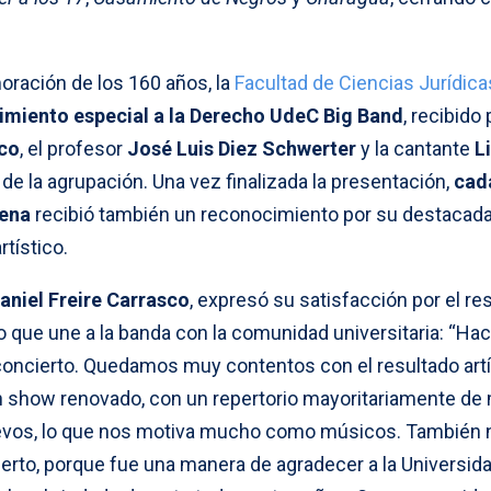
ración de los 160 años, la
Facultad de Ciencias Jurídica
imiento especial a la Derecho UdeC Big Band
, recibido
sco
, el profesor
José Luis Diez Schwerter
y la cantante
Li
 de la agrupación. Una vez finalizada la presentación,
cad
cena
recibió también un reconocimiento por su destacad
tístico.
aniel Freire Carrasco
, expresó su satisfacción por el re
lo que une a la banda con la comunidad universitaria: “H
concierto. Quedamos muy contentos con el resultado artí
 show renovado, con un repertorio mayoritariamente de
nuevos, lo que nos motiva mucho como músicos. También 
ierto, porque fue una manera de agradecer a la Universidad