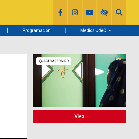
Programación
Medios UdeC
Diario Concepción
Radio UdeC
Noticias UdeC
La Discusión
Vivo