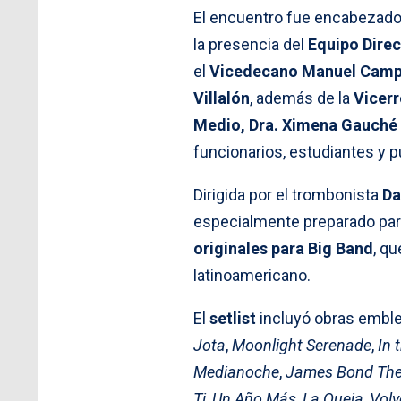
El encuentro fue encabezado
la presencia del
Equipo Direc
el
Vicedecano Manuel Camp
Villalón
, además de la
Vicerr
Medio, Dra. Ximena Gauché
funcionarios, estudiantes y pú
Dirigida por el trombonista
Da
especialmente preparado par
originales para Big Band
, q
latinoamericano.
El
setlist
incluyó obras embl
Jota
,
Moonlight Serenade
,
In 
Medianoche
,
James Bond Th
Ti
,
Un Año Más
,
La Queja
,
Volv