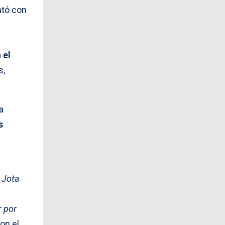
ntó con
 el
s,
a
s
,
Jota
 por
on el