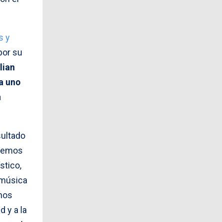
s y
 por su
lian
a uno
a
sultado
acemos
stico,
 música
nos
 y a la