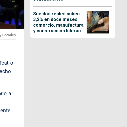
Sueldos reales suben
3,2% en doce meses:
comercio, manufactura
y construcción lideran
 y Sociales
Teatro
recho
io, a
mente