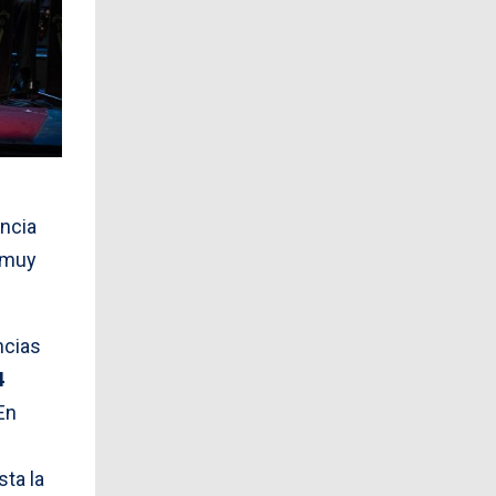
encia
e muy
encias
4
En
sta la