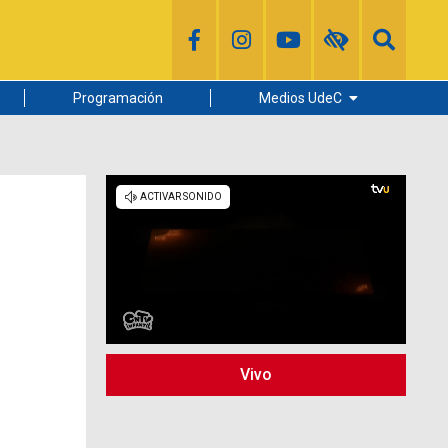
Programación
Medios UdeC
Diario Concepción
Radio UdeC
Noticias UdeC
La Discusión
Vivo