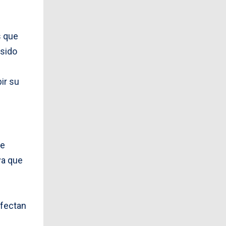
s que
 sido
ir su
de
ya que
afectan