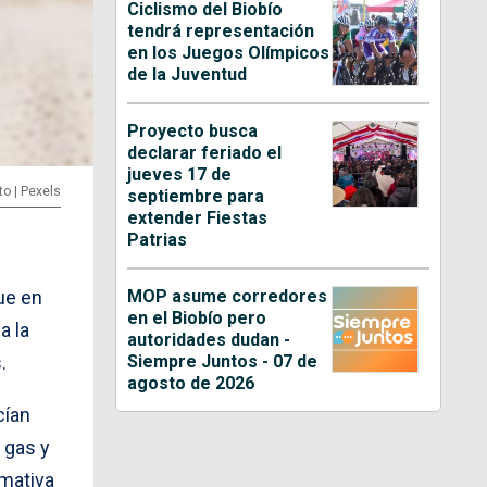
Ciclismo del Biobío
tendrá representación
en los Juegos Olímpicos
de la Juventud
Proyecto busca
declarar feriado el
jueves 17 de
to | Pexels
septiembre para
extender Fiestas
Patrias
MOP asume corredores
ue en
en el Biobío pero
a la
autoridades dudan -
Siempre Juntos - 07 de
.
agosto de 2026
cían
 gas y
rmativa