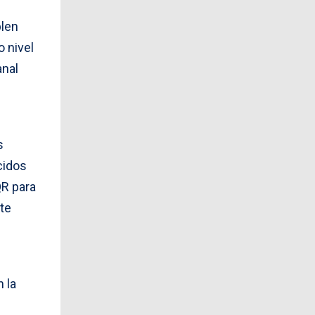
plen
o nivel
anal
s
cidos
QR para
te
 la