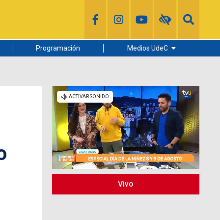
Programación
Medios UdeC
Diario Concepción
Radio UdeC
Noticias UdeC
La Discusión
o
Vivo