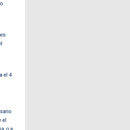
io
 es
el
 el 4
sario
 el
a, o a