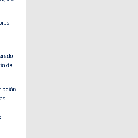
pios
nerado
io de
ripción
os.
o