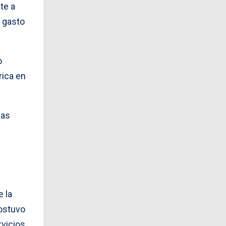
te a
n gasto
o
rica en
fas
e la
ostuvo
rvicios