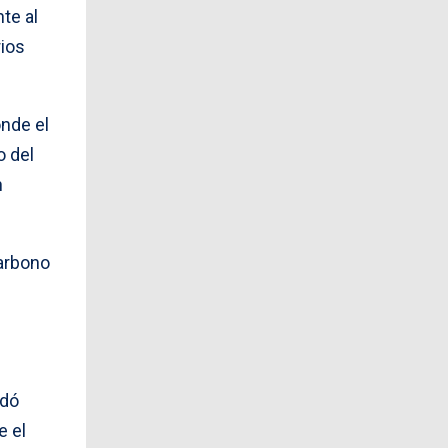
te al
rios
onde el
o del
n
carbono
adó
e el