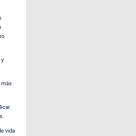
s
a
no.
 y
s más
licar
s.
de vida