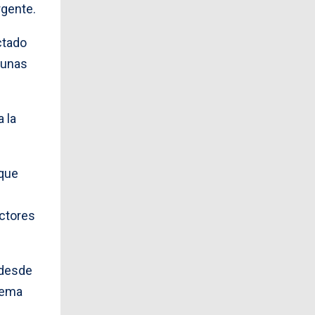
rgente.
ctado
gunas
 la
 que
ctores
 desde
tema