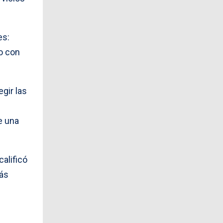
es:
o con
gir las
e una
calificó
más