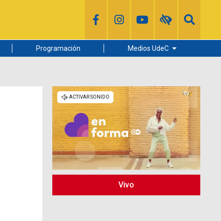
Programación
Medios UdeC
Diario Concepción
Radio UdeC
Noticias UdeC
La Discusión
Vivo