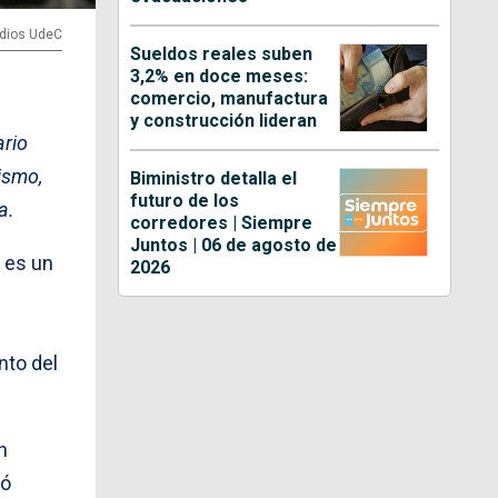
edios UdeC
Sueldos reales suben
3,2% en doce meses:
comercio, manufactura
y construcción lideran
ario
nismo,
Biministro detalla el
futuro de los
a.
corredores | Siempre
Juntos | 06 de agosto de
 es un
2026
nto del
n
ió