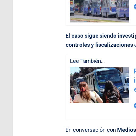
arro
El caso sigue siendo invest
controles y fiscalizaciones
e
Lee También...
arro
En conversación con
Medios 