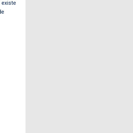
 existe
de