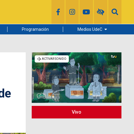
Programación
Medios UdeC
Diario Concepción
Radio UdeC
Noticias UdeC
La Discusión
de
Vivo