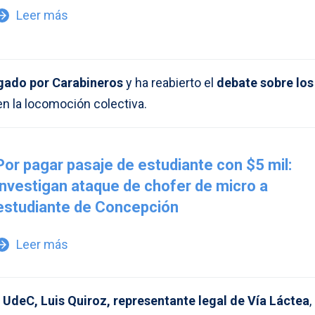
Leer más
w_forward
igado por Carabineros
y ha reabierto el
debate sobre los
n la locomoción colectiva.
Por pagar pasaje de estudiante con $5 mil:
investigan ataque de chofer de micro a
estudiante de Concepción
Leer más
w_forward
UdeC, Luis Quiroz, representante legal de Vía Láctea
,