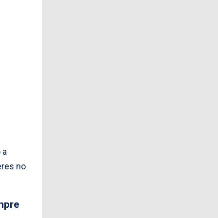
 a
eres no
empre