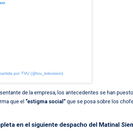
ram
artida por TVU (@tvu_television)
resentante de la empresa, los antecedentes se han puesto
firma que el
“estigma social”
que se posa sobre los chof
mpleta en el siguiente despacho del Matinal Si