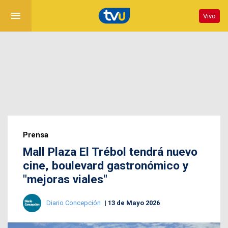
menu
Vivo
Prensa
Mall Plaza El Trébol tendrá nuevo
cine, boulevard gastronómico y
"mejoras viales"
Diario Concepción
13 de Mayo 2026