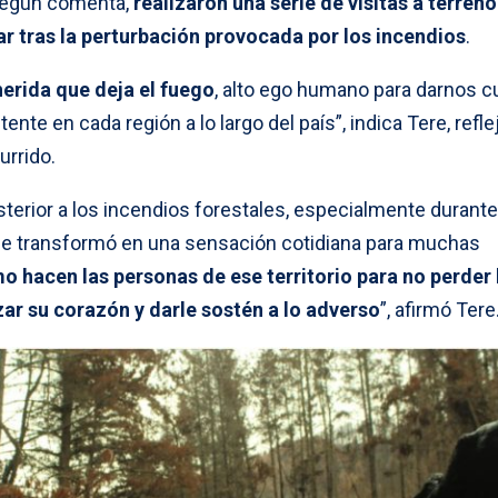
 según comenta,
realizaron una serie de visitas a terreno
ar tras la perturbación provocada por los incendios
.
herida que deja el fuego
, alto ego humano para darnos c
tente en cada región a lo largo del país”, indica Tere, refl
urrido.
terior a los incendios forestales, especialmente durante
se transformó en una sensación cotidiana para muchas
 hacen las personas de ese territorio para no perder 
zar su corazón y darle sostén a lo adverso
”, afirmó Tere