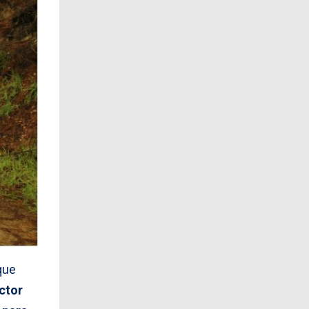
que
ctor