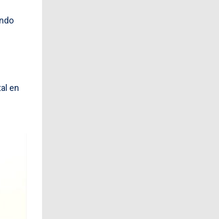
ando
al en