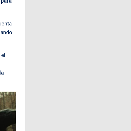
 para
uenta
ejando
 el
la
.