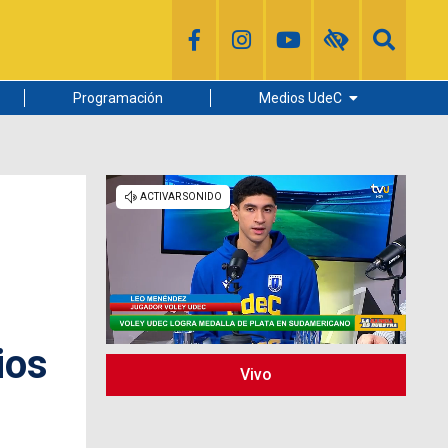
Programación
Medios UdeC
Diario Concepción
Radio UdeC
Noticias UdeC
La Discusión
ios
Vivo