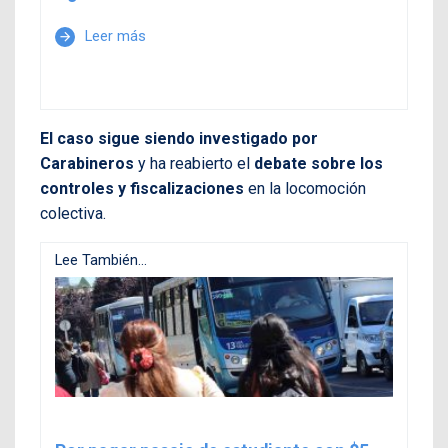
Leer más
arrow_forward
El caso sigue siendo investigado por
Carabineros
y ha reabierto el
debate sobre los
controles y fiscalizaciones
en la locomoción
colectiva.
Lee También...