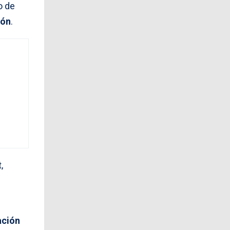
o de
ión
.
,
ación