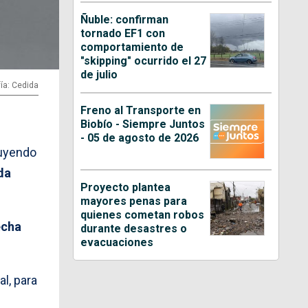
Ñuble: confirman
tornado EF1 con
comportamiento de
"skipping" ocurrido el 27
de julio
ía: Cedida
Freno al Transporte en
Biobío - Siempre Juntos
- 05 de agosto de 2026
luyendo
da
Proyecto plantea
mayores penas para
quienes cometan robos
echa
durante desastres o
evacuaciones
l, para