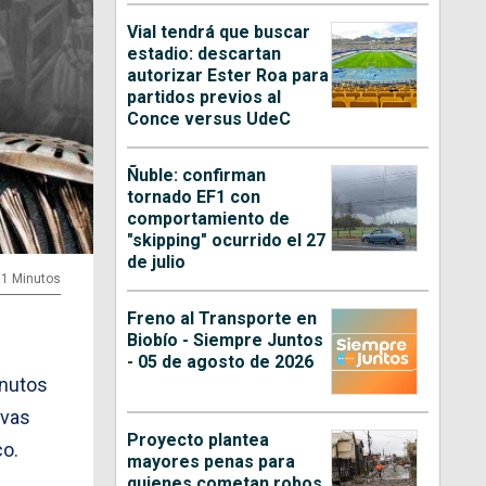
Vial tendrá que buscar
estadio: descartan
autorizar Ester Roa para
partidos previos al
Conce versus UdeC
Ñuble: confirman
tornado EF1 con
comportamiento de
"skipping" ocurrido el 27
de julio
31 Minutos
Freno al Transporte en
Biobío - Siempre Juntos
- 05 de agosto de 2026
inutos
evas
Proyecto plantea
co.
mayores penas para
quienes cometan robos