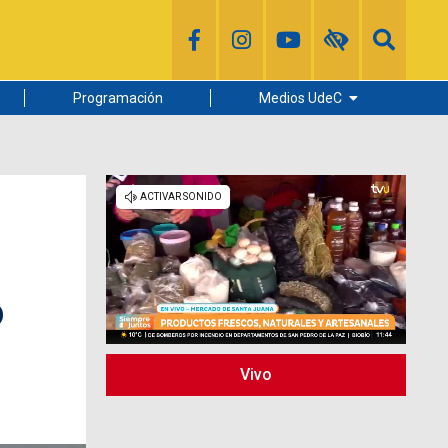
Programación
Medios UdeC
Diario Concepción
Radio UdeC
Noticias UdeC
La Discusión
o
Vivo