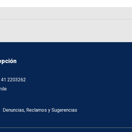
epción
56 41 2203262
hile
Denuncias, Reclamos y Sugerencias