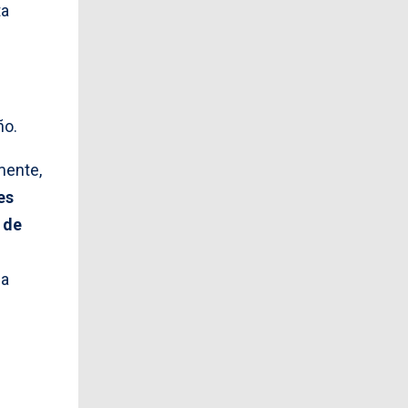
ta
ño.
mente,
es
 de
la