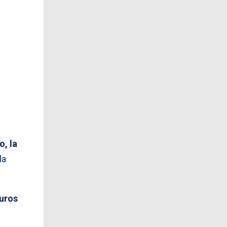
o, la
la
turos