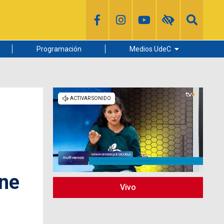
Programación
Medios UdeC
Diario Concepción
Radio UdeC
Noticias UdeC
La Discusión
ene
Vivo