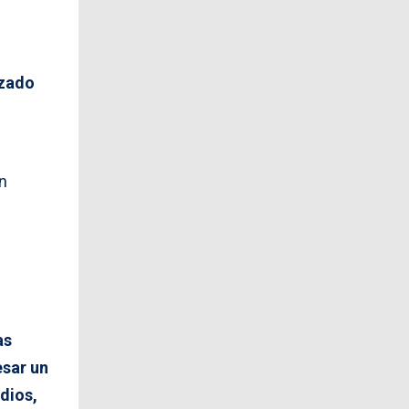
izado
n
as
esar un
dios,