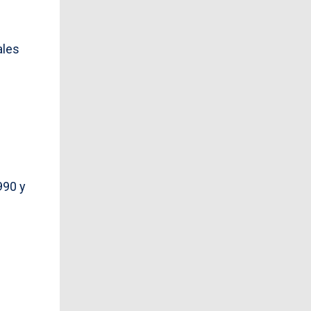
ales
990 y