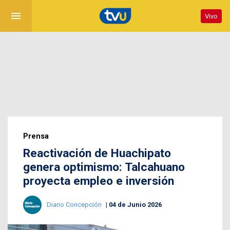
menu
Vivo
Prensa
Reactivación de Huachipato
genera optimismo: Talcahuano
proyecta empleo e inversión
Diario Concepción
04 de Junio 2026