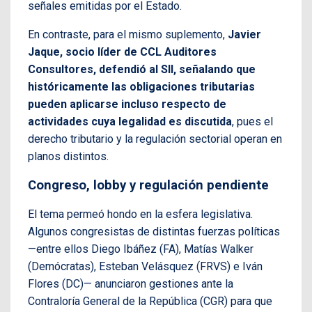
señales emitidas por el Estado.
En contraste, para el mismo suplemento,
Javier
Jaque, socio líder de CCL Auditores
Consultores, defendió al SII, señalando que
históricamente las obligaciones tributarias
pueden aplicarse incluso respecto de
actividades cuya legalidad es discutida
, pues el
derecho tributario y la regulación sectorial operan en
planos distintos.
Congreso, lobby y regulación pendiente
El tema permeó hondo en la esfera legislativa.
Algunos congresistas de distintas fuerzas políticas
—entre ellos Diego Ibáñez (FA), Matías Walker
(Demócratas), Esteban Velásquez (FRVS) e Iván
Flores (DC)— anunciaron gestiones ante la
Contraloría General de la República (CGR) para que