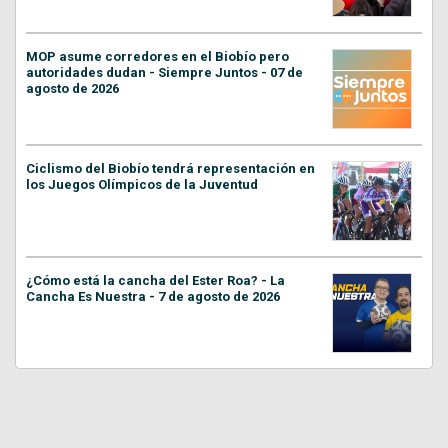
MOP asume corredores en el Biobío pero
autoridades dudan - Siempre Juntos - 07 de
agosto de 2026
Ciclismo del Biobío tendrá representación en
los Juegos Olímpicos de la Juventud
¿Cómo está la cancha del Ester Roa? - La
Cancha Es Nuestra - 7 de agosto de 2026