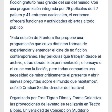
ficción gratuito más grande del sur del mundo. Con
una programación integrada por 78 películas de 27
países y 41 estrenos nacionales, el certamen
ofrecerá funciones y actividades abiertas a todo
público.
“Esta edición de Frontera Sur propone una
programación que cruza distintas formas de
experienciar y entender el cine de no ficción
contemporáneo. Hay películas que trabajan desde el
archivo, otras desde la experimentación, el ensayo o
el cruce con la ficción, pero todas comparten una
necesidad de mirar críticamente el presente y abrir
nuevas preguntas sobre el mundo que habitamos”,
señaló Cristian Saldía, director del festival.
Organizado por Tres Tigres Films y Forma Colectiva,
las proyecciones del evento se realizarán en Teatro
Biobío, Universidad de Concepción (Auditorio