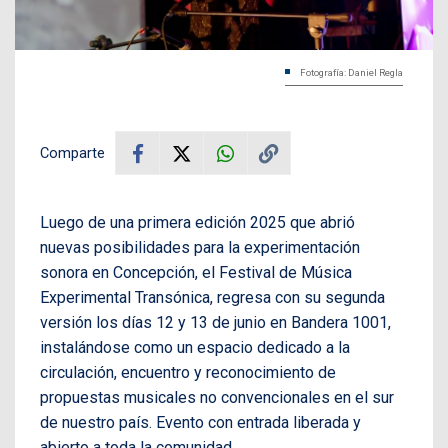
Fotografía: Daniel Regla
Comparte
Luego de una primera edición 2025 que abrió
nuevas posibilidades para la experimentación
sonora en Concepción, el Festival de Música
Experimental Transónica, regresa con su segunda
versión los días 12 y 13 de junio en Bandera 1001,
instalándose como un espacio dedicado a la
circulación, encuentro y reconocimiento de
propuestas musicales no convencionales en el sur
de nuestro país. Evento con entrada liberada y
abierto a toda la comunidad.