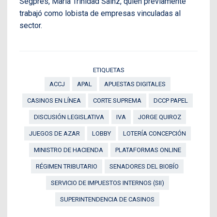
Segpres, María Trinidad Sainz, quien previamente
trabajó como lobista de empresas vinculadas al
sector.
ETIQUETAS
ACCJ
APAL
APUESTAS DIGITALES
CASINOS EN LÍNEA
CORTE SUPREMA
DCCP PAPEL
DISCUSIÓN LEGISLATIVA
IVA
JORGE QUIROZ
JUEGOS DE AZAR
LOBBY
LOTERÍA CONCEPCIÓN
MINISTRO DE HACIENDA
PLATAFORMAS ONLINE
RÉGIMEN TRIBUTARIO
SENADORES DEL BIOBÍO
SERVICIO DE IMPUESTOS INTERNOS (SII)
SUPERINTENDENCIA DE CASINOS