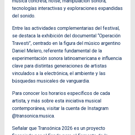
música concreta, noise, manipulación sonora,
tecnologías interactivas y exploraciones expandidas
del sonido.
Entre las actividades complementarias del festival,
se destaca la exhibición del documental “Operación
Travesti”, centrado en la figura del músico argentino
Daniel Melero, referente fundamental de la
experimentación sonora latinoamericana e influencia
clave para distintas generaciones de artistas
vinculados a la electrónica, el ambiente y las
búsquedas musicales de vanguardia.
Para conocer los horarios específicos de cada
artista, y más sobre esta iniciativa musical
contemporánea, visitar la cuenta de Instagram
@transonica.musica.
Señalar que Transónica 2026 es un proyecto