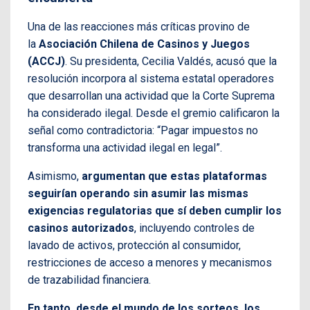
Una de las reacciones más críticas provino de
la
Asociación Chilena de Casinos y Juegos
(ACCJ)
. Su presidenta, Cecilia Valdés, acusó que la
resolución incorpora al sistema estatal operadores
que desarrollan una actividad que la Corte Suprema
ha considerado ilegal. Desde el gremio calificaron la
señal como contradictoria: “Pagar impuestos no
transforma una actividad ilegal en legal”.
Asimismo,
argumentan que estas plataformas
seguirían operando sin asumir las mismas
exigencias regulatorias que sí deben cumplir los
casinos autorizados
, incluyendo controles de
lavado de activos, protección al consumidor,
restricciones de acceso a menores y mecanismos
de trazabilidad financiera.
En tanto, desde el mundo de los sorteos, los