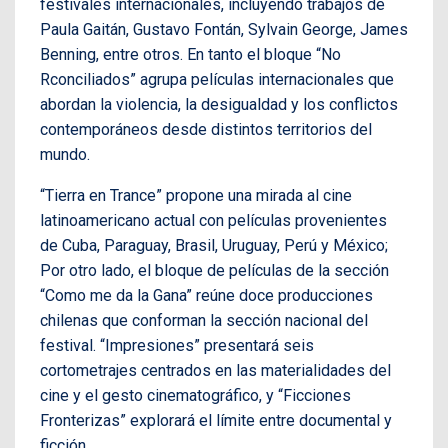
festivales internacionales, incluyendo trabajos de
Paula Gaitán, Gustavo Fontán, Sylvain George, James
Benning, entre otros. En tanto el bloque “No
Rconciliados” agrupa películas internacionales que
abordan la violencia, la desigualdad y los conflictos
contemporáneos desde distintos territorios del
mundo.
“Tierra en Trance” propone una mirada al cine
latinoamericano actual con películas provenientes
de Cuba, Paraguay, Brasil, Uruguay, Perú y México;
Por otro lado, el bloque de películas de la sección
“Como me da la Gana” reúne doce producciones
chilenas que conforman la sección nacional del
festival. “Impresiones” presentará seis
cortometrajes centrados en las materialidades del
cine y el gesto cinematográfico, y “Ficciones
Fronterizas” explorará el límite entre documental y
ficción.