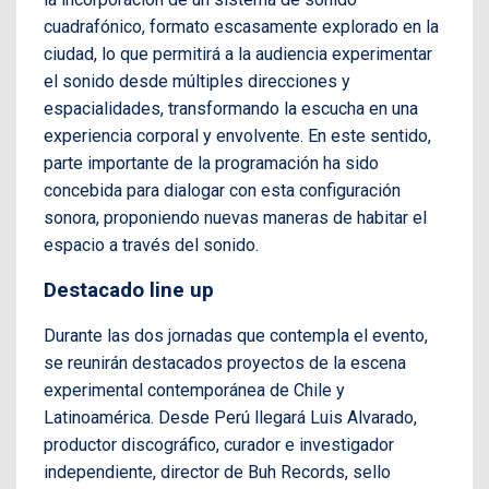
cuadrafónico, formato escasamente explorado en la
ciudad, lo que permitirá a la audiencia experimentar
el sonido desde múltiples direcciones y
espacialidades, transformando la escucha en una
experiencia corporal y envolvente. En este sentido,
parte importante de la programación ha sido
concebida para dialogar con esta configuración
sonora, proponiendo nuevas maneras de habitar el
espacio a través del sonido.
Destacado line up
Durante las dos jornadas que contempla el evento,
se reunirán destacados proyectos de la escena
experimental contemporánea de Chile y
Latinoamérica. Desde Perú llegará Luis Alvarado,
productor discográfico, curador e investigador
independiente, director de Buh Records, sello