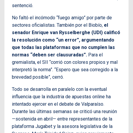
sentenció.
No faltó el incómodo “fuego amigo” por parte de
sectores oficialistas. También por el Biobío,
el
senador Enrique van Rysselberghe (UDI) calificó
la resolución como “un error”, argumentando
que todas las plataformas que no cumplen las
normas “deben ser clausuradas”.
Para el
gremialista, el SII “corrió con colores propios y mal
interpretó la norma”. “Espero que sea corregido a la
brevedad posible”, cerró.
Todo se desarrolla en paralelo con la eventual
influencia que la industria de apuestas online ha
intentado ejercer en el debate de Valparaíso.
Durante las últimas semanas se criticó una reunión
—sostenida en abril— entre representantes de la
plataforma Jugabet y la asesora legislativa de la