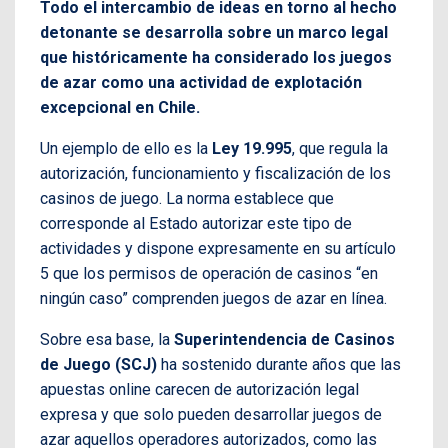
Todo el intercambio de ideas en torno al hecho
detonante se desarrolla sobre un marco legal
que históricamente ha considerado los juegos
de azar como una actividad de explotación
excepcional en Chile.
Un ejemplo de ello es la
Ley 19.995
, que regula la
autorización, funcionamiento y fiscalización de los
casinos de juego. La norma establece que
corresponde al Estado autorizar este tipo de
actividades y dispone expresamente en su artículo
5 que los permisos de operación de casinos “en
ningún caso” comprenden juegos de azar en línea.
Sobre esa base, la
Superintendencia de Casinos
de Juego (SCJ)
ha sostenido durante años que las
apuestas online carecen de autorización legal
expresa y que solo pueden desarrollar juegos de
azar aquellos operadores autorizados, como las