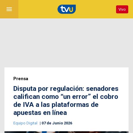
menu
Vivo
Prensa
Disputa por regulación: senadores
califican como “un error” el cobro
de IVA a las plataformas de
apuestas en línea
Equipo Digital
07 de Junio 2026