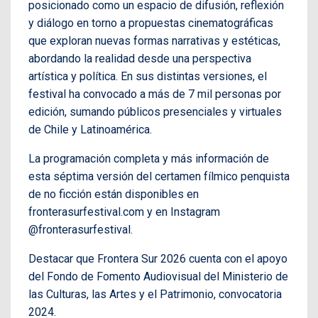
posicionado como un espacio de difusión, reflexión
y diálogo en torno a propuestas cinematográficas
que exploran nuevas formas narrativas y estéticas,
abordando la realidad desde una perspectiva
artística y política. En sus distintas versiones, el
festival ha convocado a más de 7 mil personas por
edición, sumando públicos presenciales y virtuales
de Chile y Latinoamérica.
La programación completa y más información de
esta séptima versión del certamen fílmico penquista
de no ficción están disponibles en
fronterasurfestival.com y en Instagram
@fronterasurfestival.
Destacar que Frontera Sur 2026 cuenta con el apoyo
del Fondo de Fomento Audiovisual del Ministerio de
las Culturas, las Artes y el Patrimonio, convocatoria
2024.