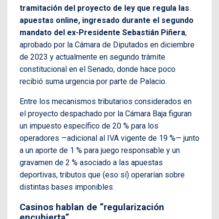
tramitación del proyecto de ley que regula las
apuestas online, ingresado durante el segundo
mandato del ex-Presidente Sebastián Piñera
,
aprobado por la Cámara de Diputados en diciembre
de 2023 y actualmente en segundo trámite
constitucional en el Senado, donde hace poco
recibió suma urgencia por parte de Palacio.
Entre los mecanismos tributarios considerados en
el proyecto despachado por la Cámara Baja figuran
un impuesto específico de 20 % para los
operadores —adicional al IVA vigente de 19 %— junto
a un aporte de 1 % para juego responsable y un
gravamen de 2 % asociado a las apuestas
deportivas, tributos que (eso sí) operarían sobre
distintas bases imponibles.
Casinos hablan de “regularización
encubierta”