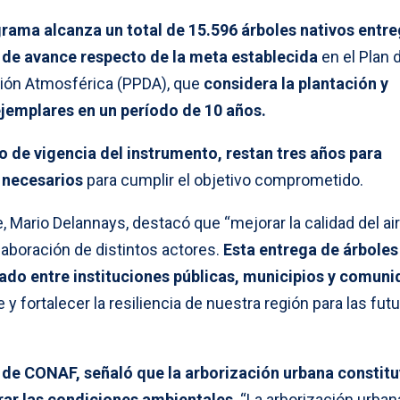
grama alcanza un total de 15.596 árboles nativos entr
 de avance respecto de la meta establecida
en el Plan 
ión Atmosférica (PPDA), que
considera la plantación y
jemplares en un período de 10 años.
o de vigencia del instrumento,
restan tres años para
 necesarios
para cumplir el objetivo comprometido.
 Mario Delannays, destacó que “mejorar la calidad del ai
laboración de distintos actores.
Esta entrega de árboles
ado entre instituciones públicas, municipios y comun
e y fortalecer la resiliencia de nuestra región para las fut
, de CONAF, señaló que la arborización urbana constit
ar las condiciones ambientales
. “La arborización urban