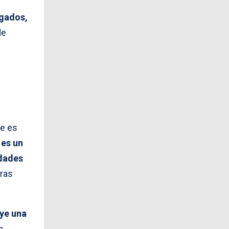
egados,
de
re es
 es un
idades
uras
uye una
a