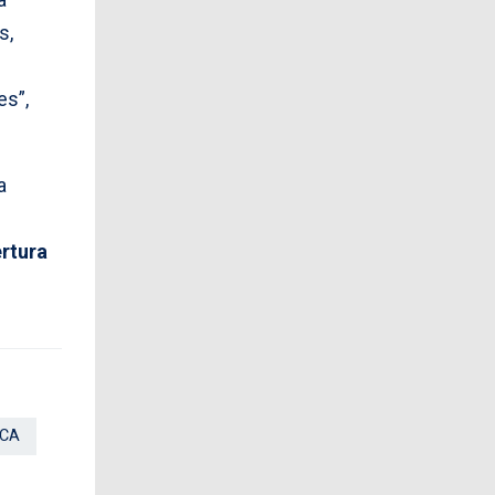
s,
es”,
a
rtura
ICA