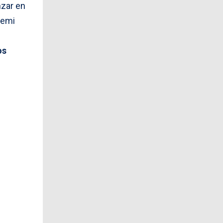
zar en
remi
os