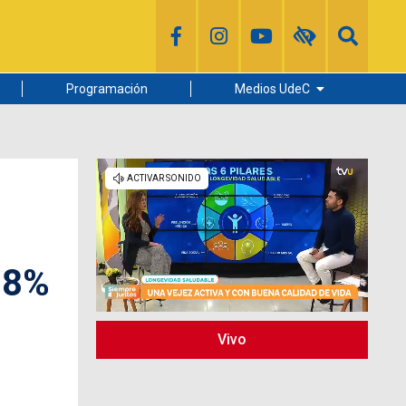
Programación
Medios UdeC
Diario Concepción
Radio UdeC
Noticias UdeC
La Discusión
78%
Vivo