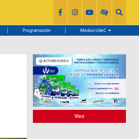
Programación
Medios UdeC
Diario Concepción
Radio UdeC
Noticias UdeC
La Discusión
s
Vivo