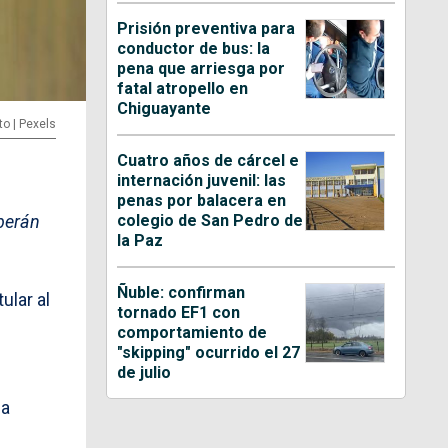
Prisión preventiva para
conductor de bus: la
pena que arriesga por
fatal atropello en
Chiguayante
to | Pexels
Cuatro años de cárcel e
internación juvenil: las
penas por balacera en
colegio de San Pedro de
eberán
la Paz
Ñuble: confirman
ular al
tornado EF1 con
comportamiento de
"skipping" ocurrido el 27
de julio
la