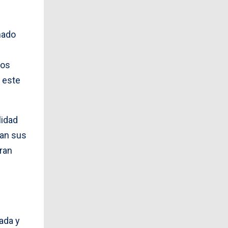
mado
los
 este
lidad
gan sus
eran
ada y