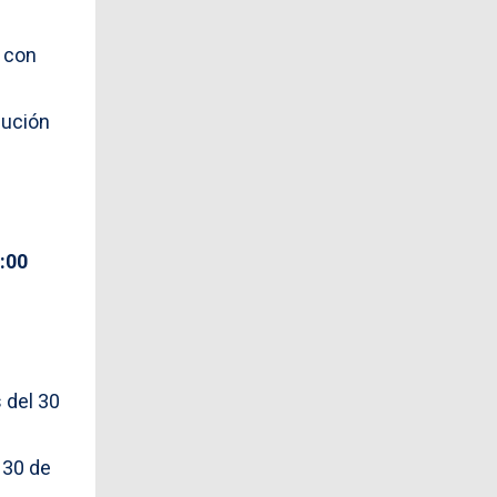
n con
lución
6:00
 del 30
 30 de