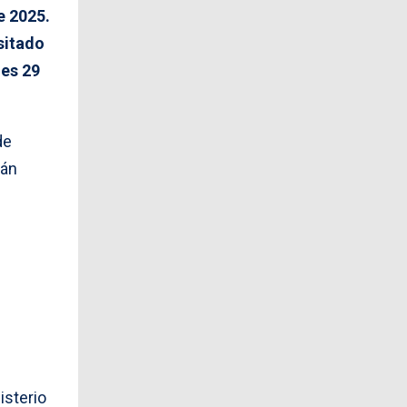
e 2025.
sitado
nes 29
de
rán
isterio