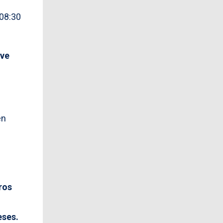
 08:30
ave
en
ros
eses.