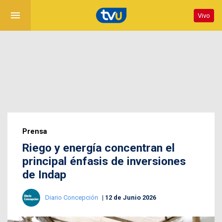
menu
Vivo
Prensa
Riego y energía concentran el
principal énfasis de inversiones
de Indap
Diario Concepción
12 de Junio 2026