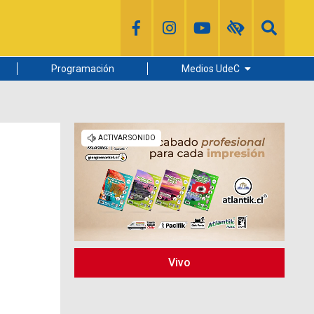
Programación
Medios UdeC
Diario Concepción
Radio UdeC
Noticias UdeC
La Discusión
Vivo