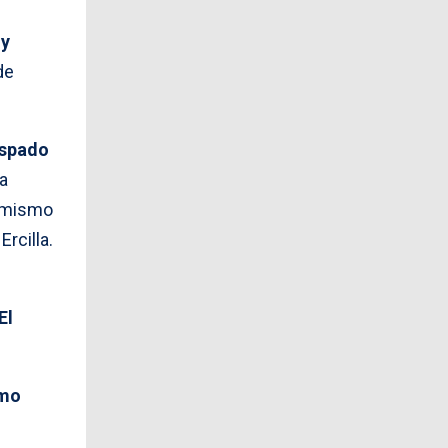
 y
de
ispado
ta
e mismo
Ercilla.
El
omo