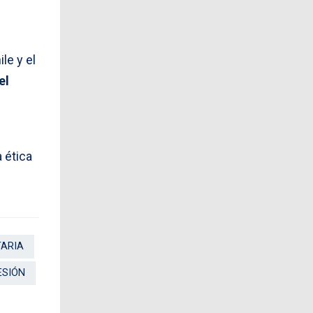
le y el
el
 ética
TARIA
ESIÓN