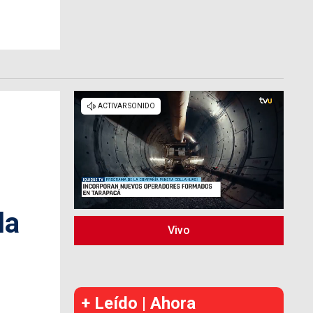
la
Vivo
+ Leído | Ahora