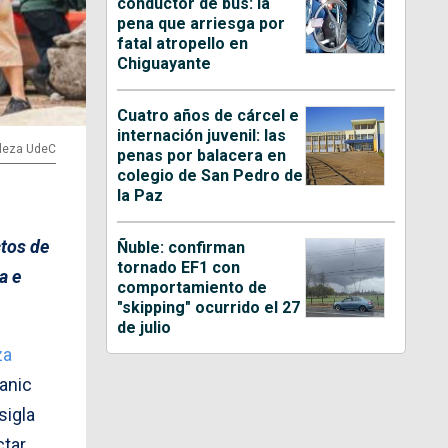
conductor de bus: la
pena que arriesga por
fatal atropello en
Chiguayante
Cuatro años de cárcel e
internación juvenil: las
aleza UdeC
penas por balacera en
colegio de San Pedro de
la Paz
tos de
Ñuble: confirman
tornado EF1 con
a e
comportamiento de
"skipping" ocurrido el 27
de julio
za
tanic
sigla
ctar