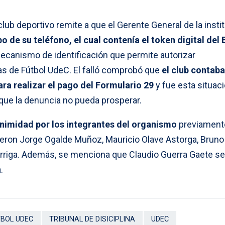
 club deportivo remite a que el Gerente General de la insti
bo de su teléfono, el cual contenía el token digital del
mecanismo de identificación que permite autorizar
as de Fútbol UdeC. El falló comprobó que
el club contab
ra realizar el pago del Formulario 29
y fue esta situac
que la denuncia no pueda prosperar.
animidad por los integrantes del organismo
previament
eron Jorge Ogalde Muñoz, Mauricio Olave Astorga, Brun
riga. Además, se menciona que Claudio Guerra Gaete se
.
TBOL UDEC
TRIBUNAL DE DISICIPLINA
UDEC