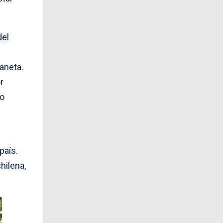
del
aneta.
r
io
país.
hilena,