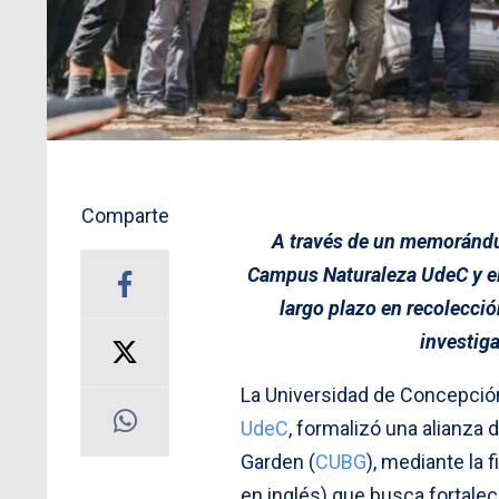
Comparte
A través de un memoránd
Campus Naturaleza UdeC y el
largo plazo en recolecció
investiga
La Universidad de Concepción,
UdeC
, formalizó una alianza 
Garden (
CUBG
), mediante la
en inglés) que busca fortalec