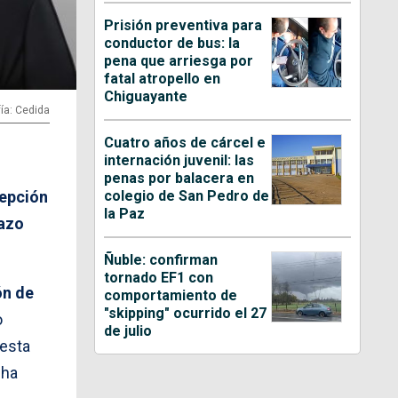
Prisión preventiva para
conductor de bus: la
pena que arriesga por
fatal atropello en
Chiguayante
ía: Cedida
Cuatro años de cárcel e
internación juvenil: las
penas por balacera en
colegio de San Pedro de
cepción
la Paz
lazo
Ñuble: confirman
tornado EF1 con
ón de
comportamiento de
"skipping" ocurrido el 27
o
de julio
uesta
cha