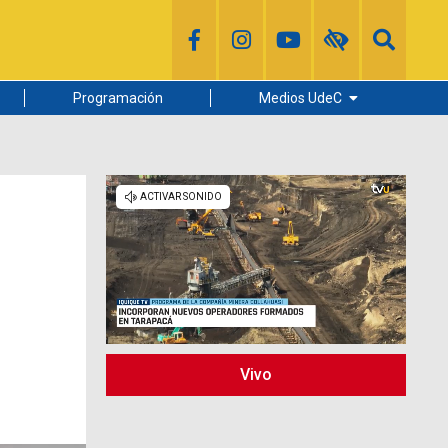
Programación
Medios UdeC
Diario Concepción
Radio UdeC
Noticias UdeC
La Discusión
a
Vivo