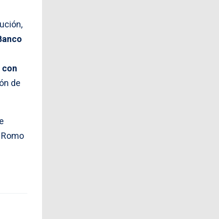
tución,
 Banco
a con
ión de
e
o Romo