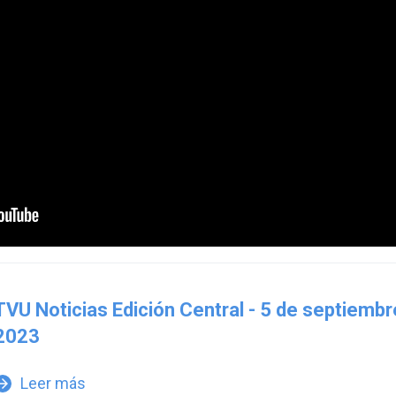
TVU Noticias Edición Central - 5 de septiembr
2023
Leer más
w_forward