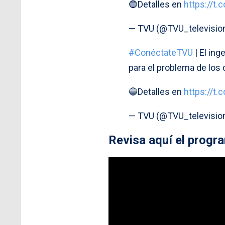
🔵Detalles en
https://t
— TVU (@TVU_televisio
#ConéctateTVU
| El ing
para el problema de los 
🔵Detalles en
https://t
— TVU (@TVU_televisio
Revisa aquí el progr