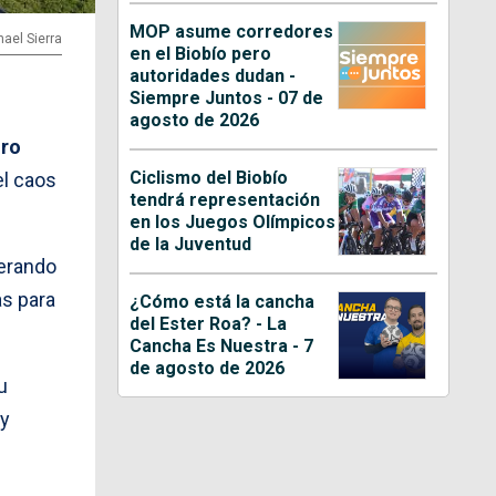
MOP asume corredores
hael Sierra
en el Biobío pero
autoridades dudan -
Siempre Juntos - 07 de
agosto de 2026
dro
Ciclismo del Biobío
el caos
tendrá representación
en los Juegos Olímpicos
de la Juventud
erando
s para
¿Cómo está la cancha
del Ester Roa? - La
Cancha Es Nuestra - 7
de agosto de 2026
u
 y