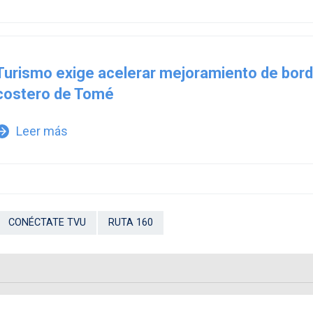
Turismo exige acelerar mejoramiento de bor
costero de Tomé
Leer más
w_forward
CONÉCTATE TVU
RUTA 160