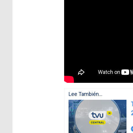
Lee También...
arro