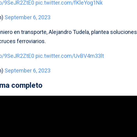
.co/9SeJR2ZtE0
pic.twitter.com/fKleYog1Nk
n)
September 6, 2023
eniero en transporte, Alejandro Tudela, plantea soluciones
cruces ferroviarios.
.co/9SeJR2ZtE0
pic.twitter.com/UvBV4m33lt
n)
September 6, 2023
ama completo