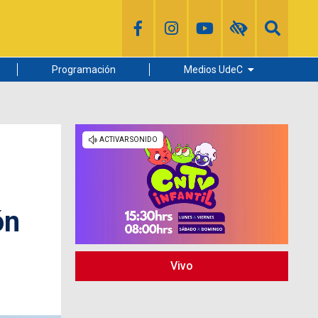
Programación
Medios UdeC
Diario Concepción
Radio UdeC
Noticias UdeC
La Discusión
ón
Vivo