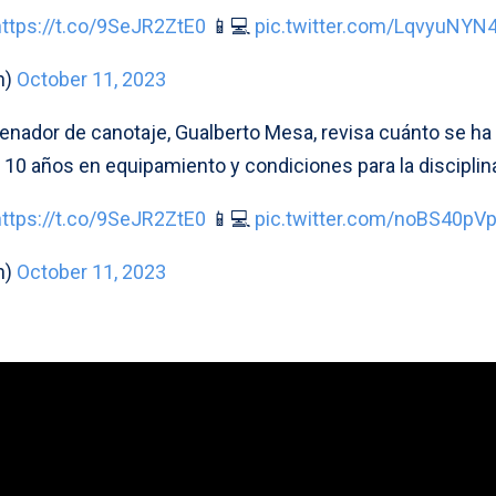
https://t.co/9SeJR2ZtE0
📱💻
pic.twitter.com/LqvyuNYN
n)
October 11, 2023
renador de canotaje, Gualberto Mesa, revisa cuánto se ha
 10 años en equipamiento y condiciones para la disciplin
https://t.co/9SeJR2ZtE0
📱💻
pic.twitter.com/noBS40pV
n)
October 11, 2023