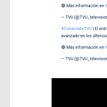
🔵 Más información en
— TVU (@TVU_televisio
#ConéctateTVU
| El ent
avanzado en los últimos
🔵 Más información en
— TVU (@TVU_televisio