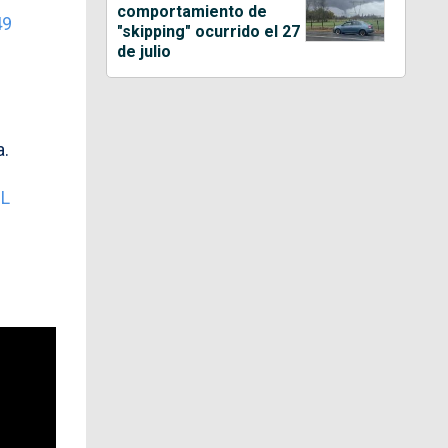
comportamiento de
49
"skipping" ocurrido el 27
de julio
a.
pL