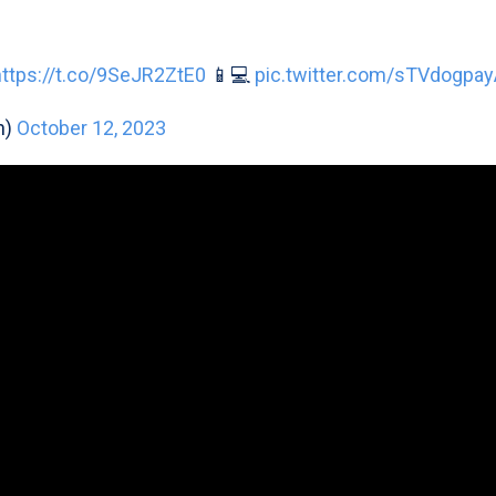
https://t.co/9SeJR2ZtE0
📱💻
pic.twitter.com/sTVdogpa
n)
October 12, 2023