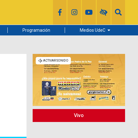
Programación
Medios UdeC
Diario Concepción
Radio UdeC
Noticias UdeC
La Discusión
Vivo