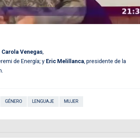
n
Carola Venegas
,
seremi de Energía; y
Eric Melillanca
, presidente de la
n.
GÉNERO
LENGUAJE
MUJER