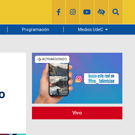
Programación
Medios UdeC
Diario Concepción
Radio UdeC
Noticias UdeC
La Discusión
o
Vivo