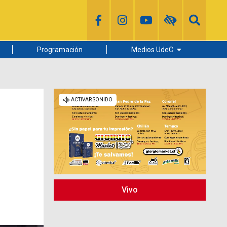
Programación
Medios UdeC
Diario Concepción
Radio UdeC
Noticias UdeC
La Discusión
Vivo