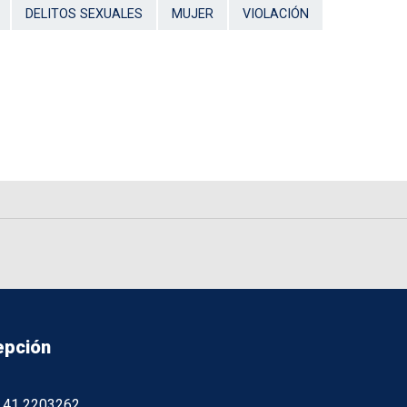
DELITOS SEXUALES
MUJER
VIOLACIÓN
epción
56 41 2203262