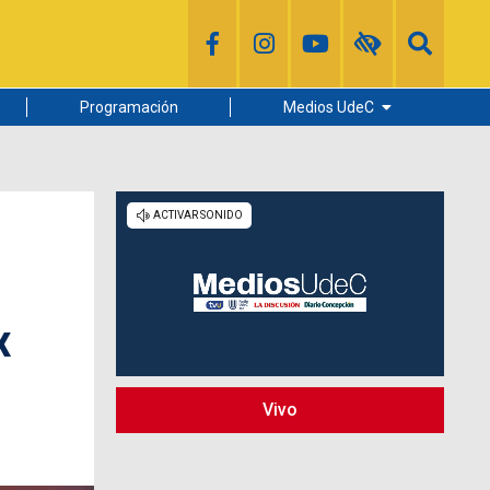
Programación
Medios UdeC
Diario Concepción
Radio UdeC
Noticias UdeC
La Discusión
x
Vivo