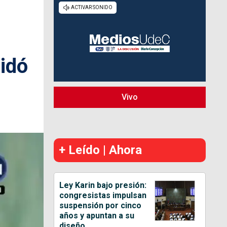
cidó
Vivo
+ Leído | Ahora
Ley Karin bajo presión:
congresistas impulsan
suspensión por cinco
años y apuntan a su
diseño