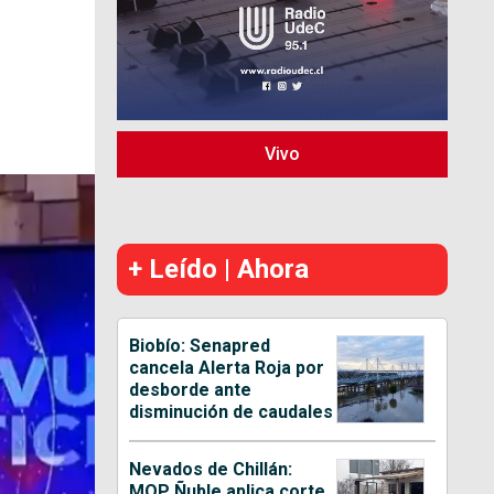
Vivo
+ Leído | Ahora
Biobío: Senapred
cancela Alerta Roja por
desborde ante
disminución de caudales
Nevados de Chillán:
MOP Ñuble aplica corte