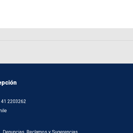
epción
56 41 2203262
hile
Denuncias, Reclamos y Sugerencias