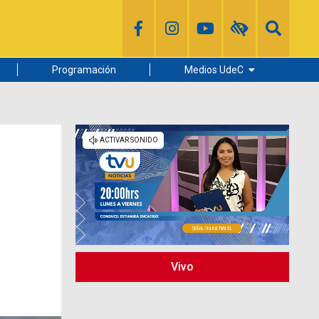
Programación
Medios UdeC
Diario Concepción
Radio UdeC
Noticias UdeC
La Discusión
Vivo