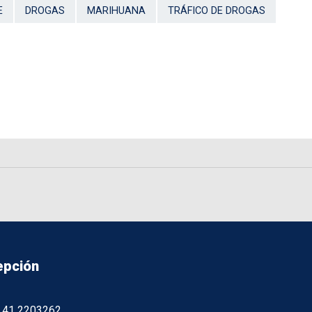
E
DROGAS
MARIHUANA
TRÁFICO DE DROGAS
epción
56 41 2203262