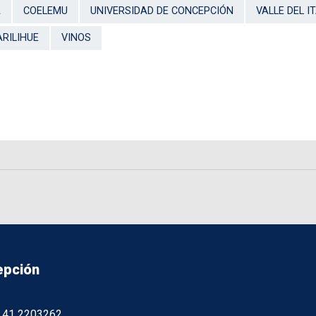
A
COELEMU
UNIVERSIDAD DE CONCEPCIÓN
VALLE DEL I
ARILIHUE
VINOS
epción
56 41 2203262