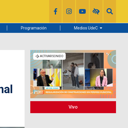
Programación
Medios UdeC
Diario Concepción
Radio UdeC
Noticias UdeC
La Discusión
nal
Vivo