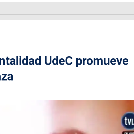
entalidad UdeC promueve
nza