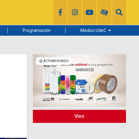
Programación
Medios UdeC
Diario Concepción
Radio UdeC
Noticias UdeC
La Discusión
Vivo