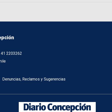
epción
56 41 2203262
hile
Denuncias, Reclamos y Sugerencias