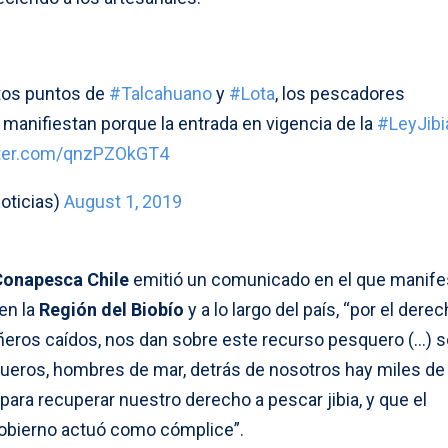
ntos puntos de
#Talcahuano
y
#Lota
, los pescadores
 manifiestan porque la entrada en vigencia de la
#LeyJibi
tter.com/qnzPZOkGT4
oticias)
August 1, 2019
Conapesca Chile
emitió un comunicado en el que manife
en la
Región del Biobío
y a lo largo del país, “por el dere
añeros caídos, nos dan sobre este recurso pesquero (…)
ueros, hombres de mar, detrás de nosotros hay miles de
ara recuperar nuestro derecho a pescar jibia, y que el
Gobierno actuó como cómplice”.