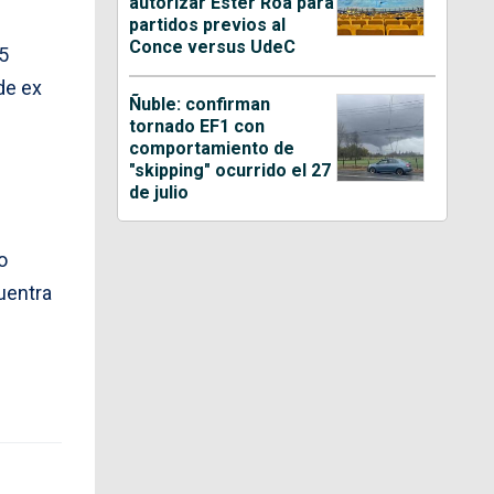
autorizar Ester Roa para
partidos previos al
Conce versus UdeC
15
de ex
Ñuble: confirman
tornado EF1 con
comportamiento de
"skipping" ocurrido el 27
de julio
o
uentra