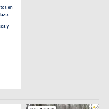
ntos en
lazó.
sca y