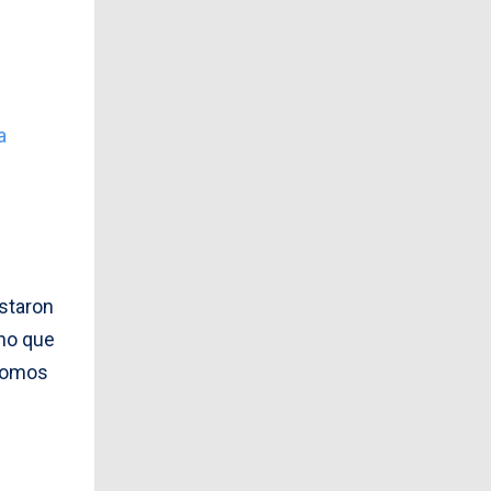
a
staron
cho que
 somos