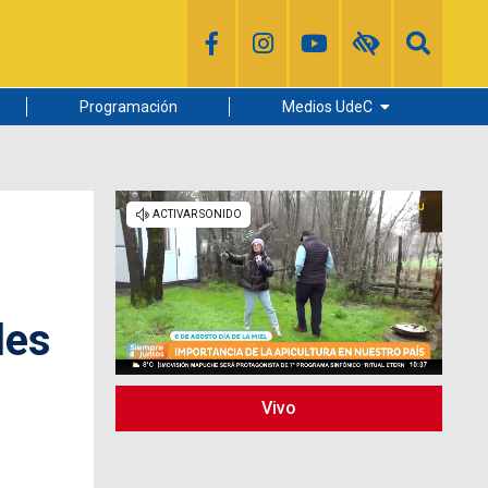
Programación
Medios UdeC
Diario Concepción
Radio UdeC
Noticias UdeC
La Discusión
les
Vivo