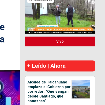
ue
la
Vivo
+ Leído | Ahora
Alcalde de Talcahuano
emplaza al Gobierno por
corredor: “Que vengan
desde Santiago, que
conozcan”