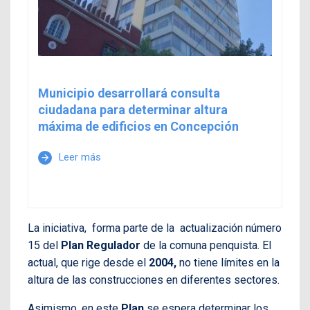
Municipio desarrollará consulta
ciudadana para determinar altura
máxima de edificios en Concepción
Leer más
arrow_forward
La iniciativa, forma parte de la actualización número
15 del
Plan Regulador
de la comuna penquista. El
actual, que rige desde el
2004,
no tiene límites en la
altura de las construcciones en diferentes sectores.
Asimismo, en este
Plan
se espera determinar los