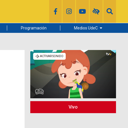
Programación
Medios UdeC
Diario Concepción
Radio UdeC
Noticias UdeC
La Discusión
Vivo