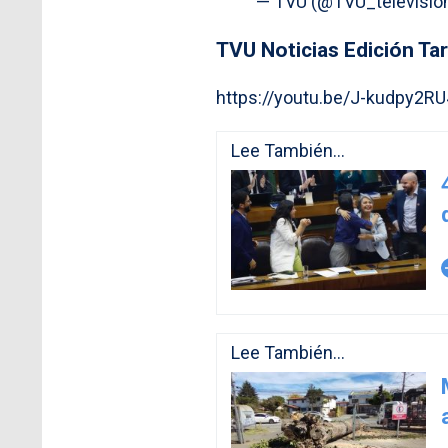
— TVU (@TVU_televisio
TVU Noticias Edición Ta
https://youtu.be/J-kudpy2RU
Lee También...
arro
Lee También...