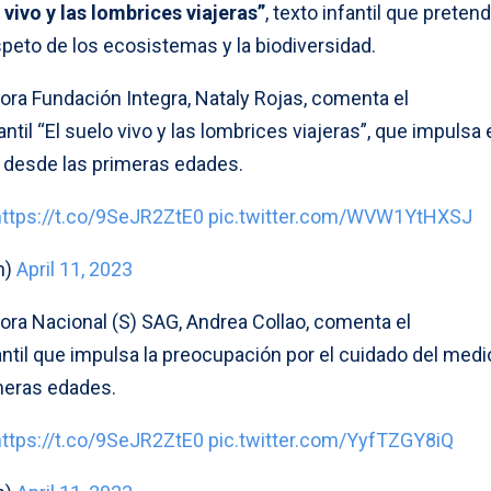
 vivo y las lombrices viajeras”
, texto infantil que preten
espeto de los ecosistemas y la biodiversidad.
tora Fundación Integra, Nataly Rojas, comenta el
antil “El suelo vivo y las lombrices viajeras”, que impulsa 
a desde las primeras edades.
https://t.co/9SeJR2ZtE0
pic.twitter.com/WVW1YtHXSJ
n)
April 11, 2023
tora Nacional (S) SAG, Andrea Collao, comenta el
antil que impulsa la preocupación por el cuidado del medi
meras edades.
https://t.co/9SeJR2ZtE0
pic.twitter.com/YyfTZGY8iQ