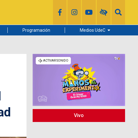
Programación
Medios UdeC
Diario Concepción
Radio UdeC
Noticias UdeC
La Discusión
l
ad
Vivo