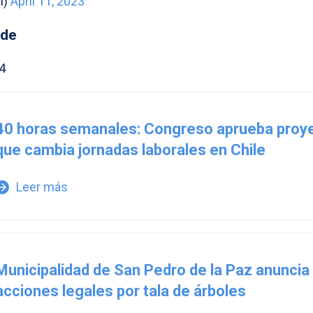
n)
April 11, 2023
rde
4
40 horas semanales: Congreso aprueba proy
que cambia jornadas laborales en Chile
Leer más
w_forward
Municipalidad de San Pedro de la Paz anuncia
acciones legales por tala de árboles