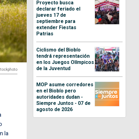
Proyecto busca
declarar feriado el
jueves 17 de
septiembre para
extender Fiestas
Patrias
Ciclismo del Biobío
tendrá representación
en los Juegos Olímpicos
de la Juventud
Istockphoto
MOP asume corredores
en el Biobío pero
autoridades dudan -
Siempre Juntos - 07 de
agosto de 2026
a
o
n la