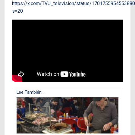
https://x.com/TVU_television/status/170175595455388
s=20
Lee También...