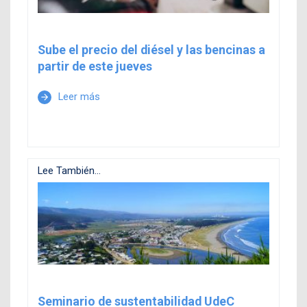
Sube el precio del diésel y las bencinas a
partir de este jueves
Leer más
arrow_forward
Lee También...
Seminario de sustentabilidad UdeC