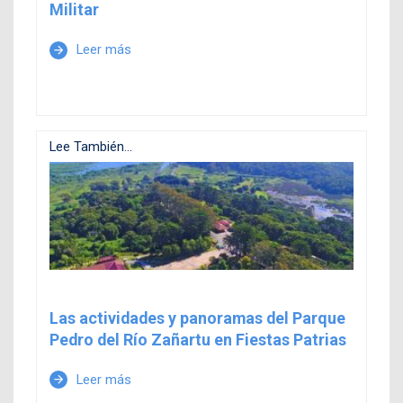
Militar
Leer más
arrow_forward
Lee También...
Las actividades y panoramas del Parque
Pedro del Río Zañartu en Fiestas Patrias
Leer más
arrow_forward