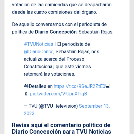
votación de las enmiendas que se despacharon
desde las cuatro comisiones del órgano.
De aquello conversamos con el periodista de
política de
Diario Concepción
, Sebastián Rojas.
#TVUNoticias
| El periodista de
@DiarioConce
, Sebastián Rojas, nos
actualiza acerca del Proceso
Constitucional, que este viernes
retomará las votaciones.
🔵Detalles en
https://t.co/9SeJR2ZtE0
💻
📱
pic.twitter.com/VlUpnXTigB
— TVU (@TVU_television)
September 13,
2023
Revisa aquí el comentario político de
Diario Concepción para TVU Noticias