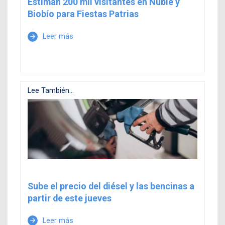
Estiman 200 mil visitantes en Ñuble y
Biobío para Fiestas Patrias
Leer más
arrow_forward
Lee También...
Sube el precio del diésel y las bencinas a
partir de este jueves
Leer más
arrow_forward