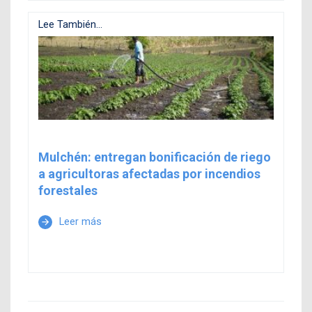
Lee También...
Mulchén: entregan bonificación de riego
a agricultoras afectadas por incendios
forestales
Leer más
arrow_forward