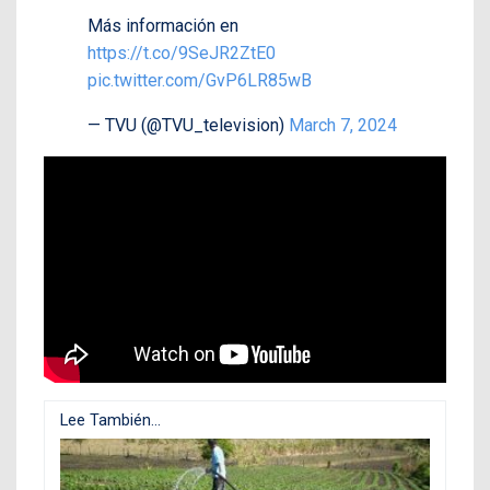
Más información en
https://t.co/9SeJR2ZtE0
pic.twitter.com/GvP6LR85wB
— TVU (@TVU_television)
March 7, 2024
Lee También...