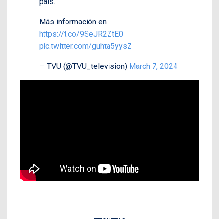
país.
Más información en
https://t.co/9SeJR2ZtE0
pic.twitter.com/guhta5yysZ
— TVU (@TVU_television)
March 7, 2024