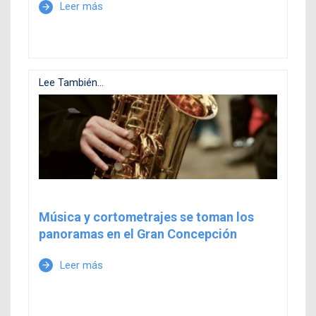
Leer más
arrow_forward
Lee También...
Música y cortometrajes se toman los
panoramas en el Gran Concepción
Leer más
arrow_forward