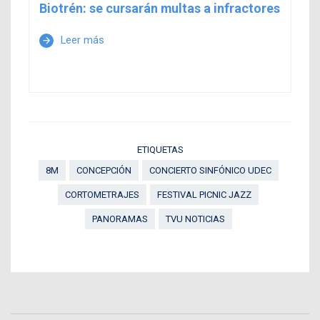
Biotrén: se cursarán multas a infractores
Leer más
arrow_forward
ETIQUETAS
8M
CONCEPCIÓN
CONCIERTO SINFÓNICO UDEC
CORTOMETRAJES
FESTIVAL PICNIC JAZZ
PANORAMAS
TVU NOTICIAS