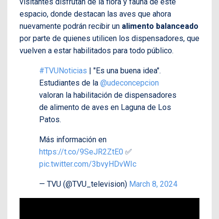
visitantes disfrutan de la flora y fauna de este
espacio, donde destacan las aves que ahora
nuevamente podrán recibir un
alimento balanceado
por parte de quienes utilicen los dispensadores, que
vuelven a estar habilitados para todo público.
#TVUNoticias
| "Es una buena idea".
Estudiantes de la
@udeconcepcion
valoran la habilitación de dispensadores
de alimento de aves en Laguna de Los
Patos.
Más información en
https://t.co/9SeJR2ZtE0
✅
pic.twitter.com/3bvyHDvWIc
— TVU (@TVU_television)
March 8, 2024