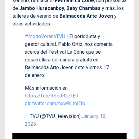
sentido, destaca el
Festival La Cone
, con presencia
de
Jambo Huracanboy
,
Baby Chambas
y más; los
talleres de verano de
Balmaceda Arte Joven
y
otras actividades.
#ModoVeranoTVU
| El periodista y
gestor cultural, Pablo Ortiz, nos comenta
acerca del Festival La Cone que se
desarrollará de manera gratuita en
Balmaceda Arte Joven este viernes 17
de enero.
Más información en
https://t.co/9SeJR2ZtE0
pic.twitter.com/nuwRLmITrb
— TVU (@TVU_television)
January 16,
2025